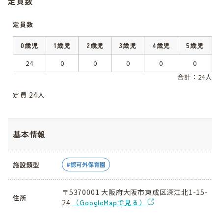
定員数
定員数
0歳児
1歳児
2歳児
3歳児
4歳児
5歳児
24
0
0
0
0
0
合計：24人
定員 24人
基本情報
施設類型
認可外保育園
〒5370001 大阪府大阪市東成区深江北1-15-
住所
24
（GoogleMapで見る）