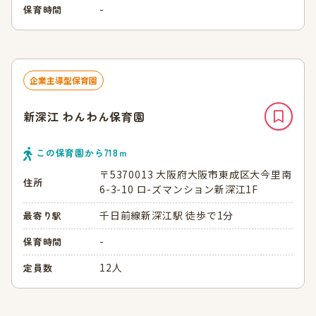
-
保育時間
企業主導型保育園
新深江 わんわん保育園
この保育園から
718
ｍ
〒5370013 大阪府大阪市東成区大今里南
住所
6-3-10 ロ-ズマンション新深江1F
千日前線新深江駅 徒歩で1分
最寄り駅
-
保育時間
12人
定員数