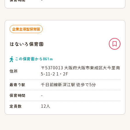
企業主導型保育園
はないろ保育園
この保育園から
861
ｍ
〒5370013 大阪府大阪市東成区大今里南
住所
5-11-2 1・2F
千日前線新深江駅 徒歩で5分
最寄り駅
-
保育時間
12人
定員数