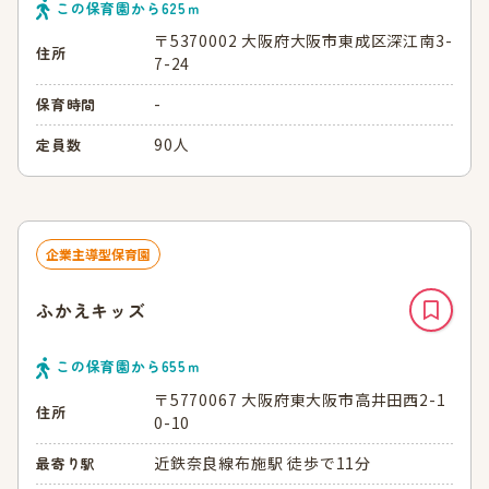
この保育園から
625
ｍ
〒5370002 大阪府大阪市東成区深江南3-
住所
7-24
-
保育時間
90人
定員数
企業主導型保育園
ふかえキッズ
この保育園から
655
ｍ
〒5770067 大阪府東大阪市高井田西2-1
住所
0-10
近鉄奈良線布施駅 徒歩で11分
最寄り駅