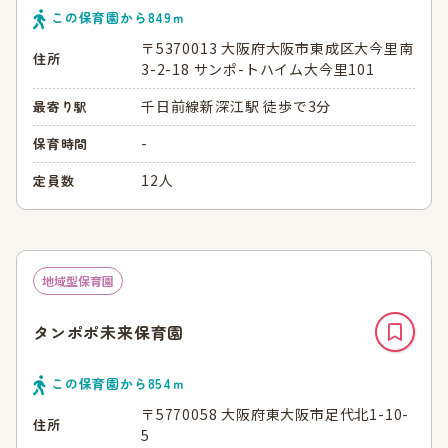
この保育園から
849
ｍ
〒5370013 大阪府大阪市東成区大今里南
住所
3-2-18 サンポ-トハイム大今里101
千日前線新深江駅 徒歩で3分
最寄り駅
-
保育時間
12人
定員数
地域型保育園
タンポポ未来保育園
この保育園から
854
ｍ
〒5770058 大阪府東大阪市足代北1-10-
住所
5