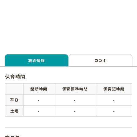
施設情報
口コミ
保育時間
開所時間
保育標準時間
保育短時間
平日
-
-
-
土曜
-
-
-