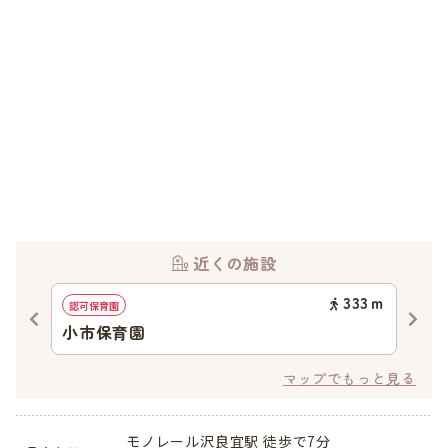
近くの施設
61
ｍ
333
ｍ
認可保育園
認可
小市保育園
東
マップでもっと見る
モノレール沢良宜駅 徒歩で7分