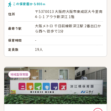
この保育園から
800
ｍ
〒5370013 大阪府大阪市東成区大今里南
住所
4-1-1 アウラ新深江 1階
大阪メトロ 千日前線新深江駅 2番出口か
最寄り駅
ら西へ 徒歩で1分
-
保育時間
19人
定員数
地域型保育園