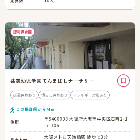
10人
定員数
認可保育園
蓮美幼児学園てんまばしナーサリー
延長保育あり
慣らし保育あり
アレルギー対応あり
この保育園から
74
ｍ
〒5400033 大阪府大阪市中央区石町2-1
住所
-7-106
大阪メトロ天満橋駅 徒歩で3分