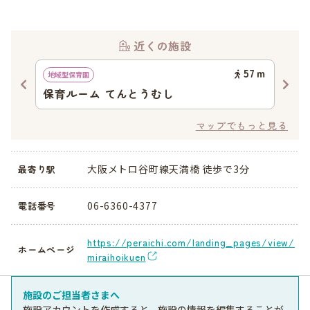
近くの施設
97
ｍ
57
ｍ
地域型保育園
認可
中之
保育ルーム てんとうむし
蓮
マップでもっと見る
大阪メトロ谷町線天満橋 徒歩で3分
最寄り駅
06-6360-4377
電話番号
https://peraichi.com/landing_pages/view/
ホームページ
miraihoikuen
施設のご担当者さまへ
施設アカウントを作成すると、施設の情報を編集することが