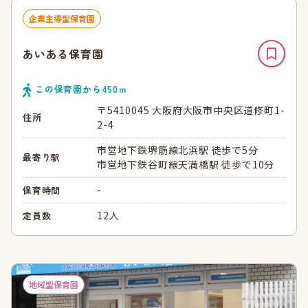
企業主導型保育園
あいある保育園
この保育園から
450
ｍ
〒5410045 大阪府大阪市中央区道修町1-
住所
2-4
市営地下鉄堺筋線北浜駅 徒歩で5分
最寄り駅
市営地下鉄谷町線天満橋駅 徒歩で10分
-
保育時間
12人
定員数
地域型保育園