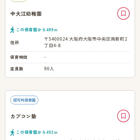
中大江幼稚園
この保育園から
489
ｍ
〒5400024 大阪府大阪市中央区南新町2
住所
丁目4-8
-
保育時間
90人
定員数
認可外保育園
カプコン塾
この保育園から
492
ｍ