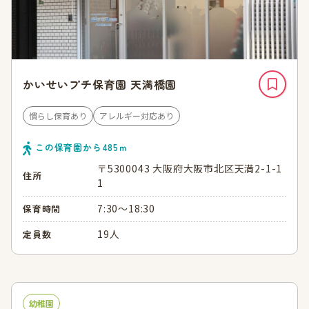
かいせいプチ保育園 天満橋園
慣らし保育あり
アレルギー対応あり
この保育園から
485
ｍ
〒5300043 大阪府大阪市北区天満2-1-1
住所
1
7:30～18:30
保育時間
19人
定員数
幼稚園