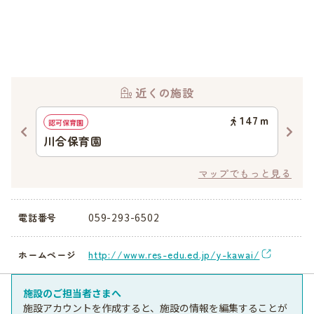
近くの施設
52
ｍ
147
ｍ
認可保育園
企業
ー
川合保育園
エ
マップでもっと見る
059-293-6502
電話番号
http://www.res-edu.ed.jp/y-kawai/
ホームページ
施設のご担当者さまへ
施設アカウントを作成すると、施設の情報を編集することが