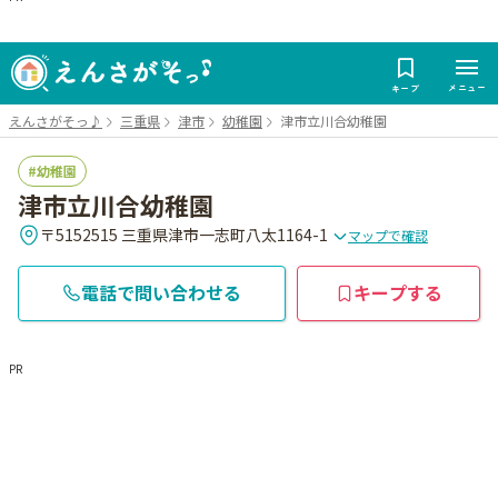
メニュー
キープ
えんさがそっ♪
三重県
津市
幼稚園
津市立川合幼稚園
幼稚園
津市立川合幼稚園
〒5152515 三重県津市一志町八太1164-1
マップで確認
電話で問い合わせる
キープする
PR