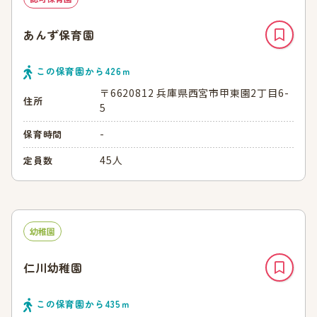
あんず保育園
この保育園から
426
ｍ
〒6620812 兵庫県西宮市甲東園2丁目6-
住所
5
-
保育時間
45人
定員数
幼稚園
仁川幼稚園
この保育園から
435
ｍ