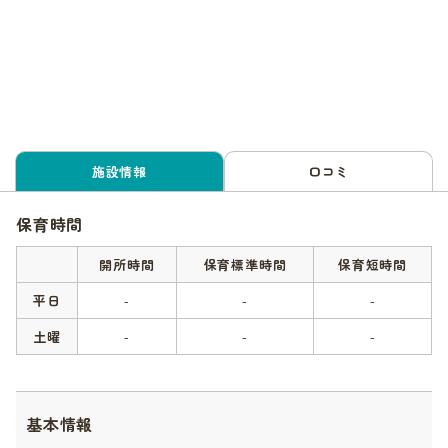
施設情報
口コミ
保育時間
開所時間
保育標準時間
保育短時間
平日
-
-
-
土曜
-
-
-
基本情報