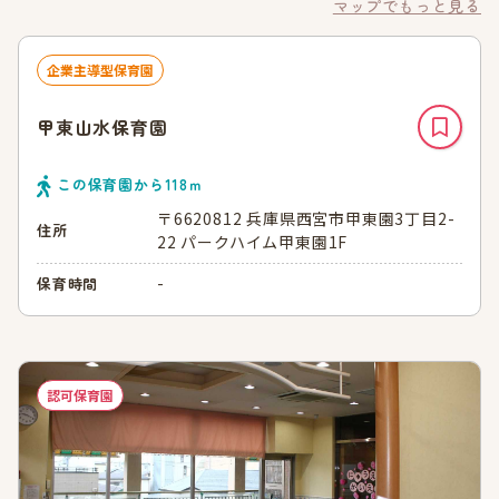
マップでもっと見る
企業主導型保育園
甲東山水保育園
この保育園から
118
ｍ
〒6620812 兵庫県西宮市甲東園3丁目2-
住所
22 パークハイム甲東園1F
-
保育時間
認可保育園