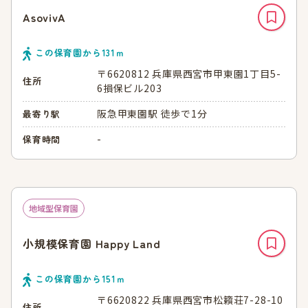
AsovivA
この保育園から
131
ｍ
〒6620812 兵庫県西宮市甲東園1丁目5-
住所
6損保ビル203
阪急甲東園駅 徒歩で1分
最寄り駅
-
保育時間
地域型保育園
小規模保育園 Happy Land
この保育園から
151
ｍ
〒6620822 兵庫県西宮市松籟荘7-28-10
住所