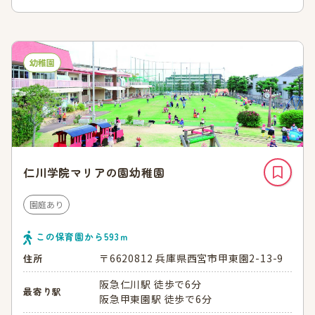
幼稚園
仁川学院マリアの園幼稚園
園庭あり
この保育園から
593
ｍ
〒6620812 兵庫県西宮市甲東園2-13-9
住所
阪急仁川駅 徒歩で6分
最寄り駅
阪急甲東園駅 徒歩で6分