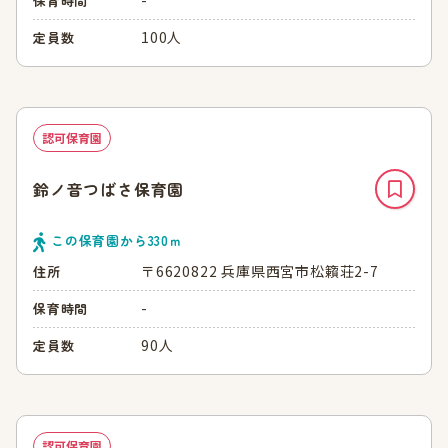
-
保育時間
100人
定員数
認可保育園
鈴ノ音つばさ保育園
この保育園から
330
ｍ
〒6620822 兵庫県西宮市松籟荘2-7
住所
-
保育時間
90人
定員数
認可保育園