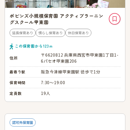
ポピンズ小規模保育園 アクティブラーニン
グスクール甲東園
延長保育あり
慣らし保育あり
休日保育あり
この保育園から
123
ｍ
〒6620812 兵庫県西宮市甲東園1丁目1-
住所
6パセオ甲東園206
阪急今津線甲東園駅 徒歩で1分
最寄り駅
7:30～19:00
保育時間
19人
定員数
認可外保育園