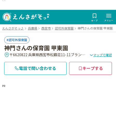
メニュー
キープ
えんさがそっ♪
兵庫県
西宮市
認可外保育園
神門さんの保育園 甲東園
認可外保育園
神門さんの保育園 甲東園
〒6620822 兵庫県西宮市松籟荘11-11ブランベール甲東園102号
マップで確認
電話で問い合わせる
キープする
PR