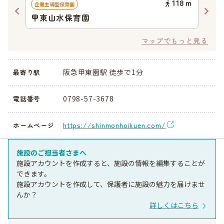
52
ｍ
118
ｍ
企業主導型保育園
認可
甲東山水保育園
ポ
グ
マップでもっと見る
阪急甲東園駅 徒歩で1分
最寄り駅
0798-57-3678
電話番号
https://shinmonhoikuen.com/
ホームページ
施設のご担当者さまへ
施設アカウントを作成すると、施設の情報を編集することが
できます。
施設アカウントを作成して、保護者に施設の魅力を届けませ
んか？
詳しくはこちら