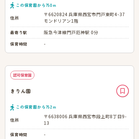
この保育園から
750
ｍ
〒6620824 兵庫県西宮市門戸東町4-37
住所
モンドリアン1階
阪急今津線門戸厄神駅 0分
最寄り駅
-
保育時間
認可保育園
きりん園
この保育園から
752
ｍ
〒6638006 兵庫県西宮市段上町8丁目9-
住所
13
-
保育時間