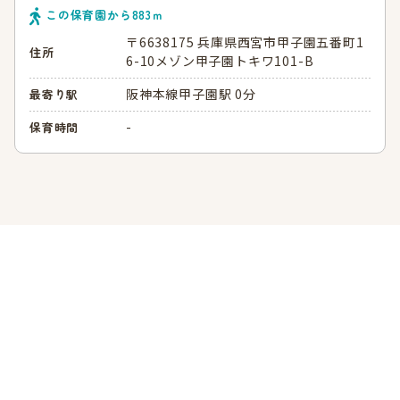
この保育園から
883
ｍ
〒6638175 兵庫県西宮市甲子園五番町1
住所
6-10メゾン甲子園トキワ101-B
阪神本線甲子園駅 0分
最寄り駅
-
保育時間