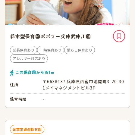
都市型保育園ポポラー兵庫武庫川園
延長保育あり
一時保育あり
慣らし保育あり
アレルギー対応あり
この保育園から
751
ｍ
〒6638137 兵庫県西宮市池開町3-20-30
住所
1メイマネジメントビル3F
-
保育時間
企業主導型保育園