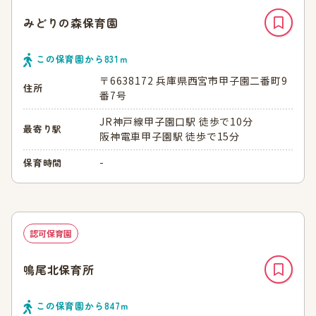
みどりの森保育園
この保育園から
831
ｍ
〒6638172 兵庫県西宮市甲子園二番町9
住所
番7号
JR神戸線甲子園口駅 徒歩で10分
最寄り駅
阪神電車甲子園駅 徒歩で15分
-
保育時間
認可保育園
鳴尾北保育所
この保育園から
847
ｍ