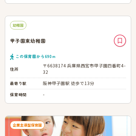
幼稚園
甲子園東幼稚園
この保育園から
690
ｍ
〒6638174 兵庫県西宮市甲子園四番町4-
住所
32
阪神甲子園駅 徒歩で13分
最寄り駅
-
保育時間
企業主導型保育園