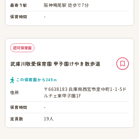
阪神鳴尾駅 徒歩で7分
最寄り駅
-
保育時間
認可保育園
武庫川敬愛保育園 甲子園けやき散歩道
この保育園から
349
ｍ
〒6638183 兵庫県西宮市里中町1-1-5ド
住所
ルチェ東甲子園1F
-
保育時間
19人
定員数