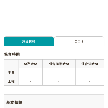
施設情報
口コミ
保育時間
開所時間
保育標準時間
保育短時間
平日
-
-
-
土曜
-
-
-
基本情報