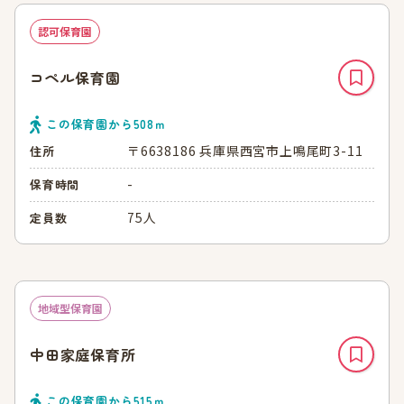
認可保育園
コペル保育園
この保育園から
508
ｍ
〒6638186 兵庫県西宮市上鳴尾町3-11
住所
-
保育時間
75人
定員数
地域型保育園
中田家庭保育所
この保育園から
515
ｍ