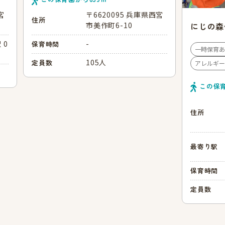
宮
〒6620095 兵庫県西宮
住所
市美作町6-10
にじの森
 0
-
保育時間
一時保育あ
105人
定員数
アレルギー
この保
住所
最寄り駅
保育時間
定員数