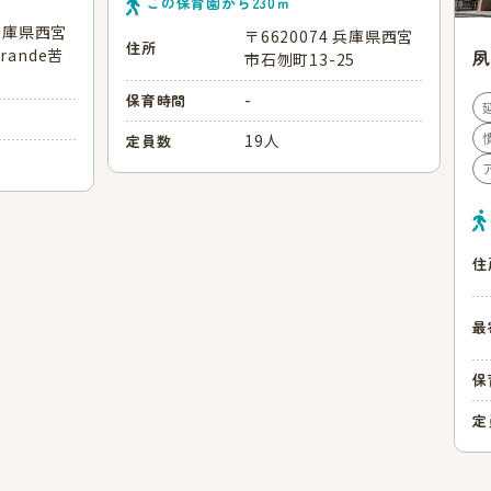
この保育園から
230
ｍ
 兵庫県西宮
〒6620074 兵庫県西宮
住所
rande苦
夙
市石刎町13-25
-
保育時間
19人
定員数
住
最
保
定