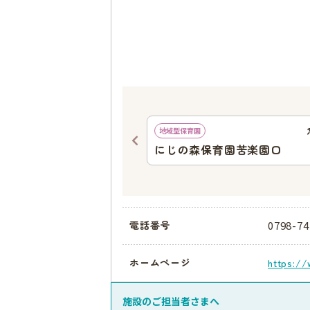
639
ｍ
地域型保育園
園
にじの森保育園苦楽園口
0798-74
電話番号
ホームページ
https://
施設のご担当者さまへ