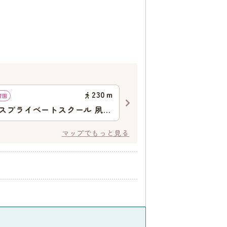
230
ｍ
育園
認定こども園
スプライベートスクール 夙川
夙川夢
保育園
マップでもっと見る