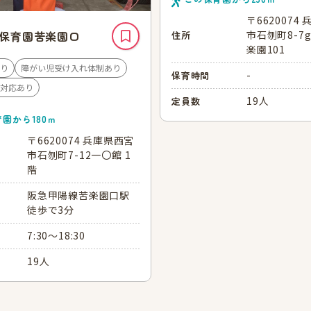
〒6620074
市石刎町8-7g
保育園苦楽園口
住所
楽園101
り
障がい児受け入れ体制あり
-
保育時間
対応あり
19人
定員数
育園から
180
ｍ
〒6620074 兵庫県西宮
市石刎町7-12一〇館 1
階
阪急甲陽線苦楽園口駅
徒歩で3分
7:30～18:30
19人