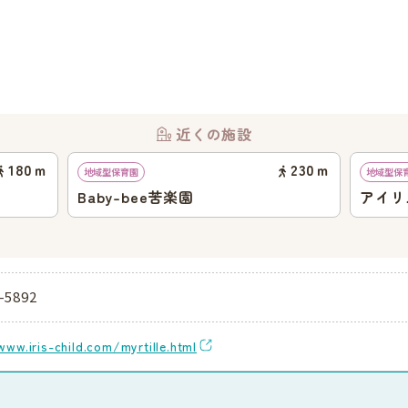
近くの施設
180
ｍ
230
ｍ
地域型保育園
地域型保
Baby-bee苦楽園
アイリ
いぶき
-5892
www.iris-child.com/myrtille.html