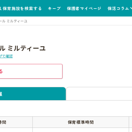
保育施設を検索する
キープ
保護者マイページ
保活コラム
ール ミルティーユ
ル ミルティーユ
プで確認
る
報
時間
保育標準時間