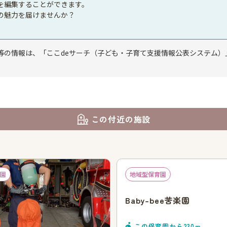
を編集することができます。
の魅力を届けませんか？
等の情報は、「ここdeサーチ（子ども・子育て支援情報公表システム）
この付近の施設
園
地域型保育園
Baby-bee苦楽園
この保育園から
230
ｍ