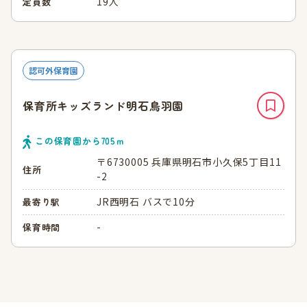
19人
定員数
認可外保育園
保育所キッズランド明石鳥羽園
この保育園から
705
ｍ
〒6730005 兵庫県明石市小久保5丁目11
住所
-2
JR西明石 バスで10分
最寄り駅
-
保育時間