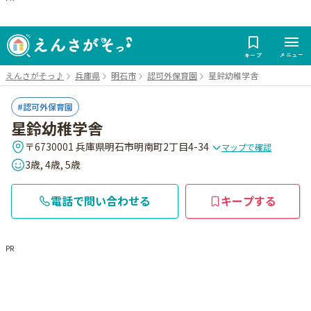
メニュー
キープ
えんさがそっ♪
兵庫県
明石市
認可外保育園
星鈴幼稚学舎
認可外保育園
星鈴幼稚学舎
〒6730001 兵庫県明石市明南町2丁目4-34
マップで確認
3歳, 4歳, 5歳
電話で問い合わせる
キープする
PR