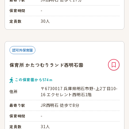
-
保育時間
30人
定員数
認可外保育園
保育所 かたつむりランド西明石園
この保育園から
574
ｍ
〒6730017 兵庫県明石市野-上2丁目10-
住所
16 エクセレント西明石1階
JR西明石 徒歩で8分
最寄り駅
-
保育時間
31人
定員数