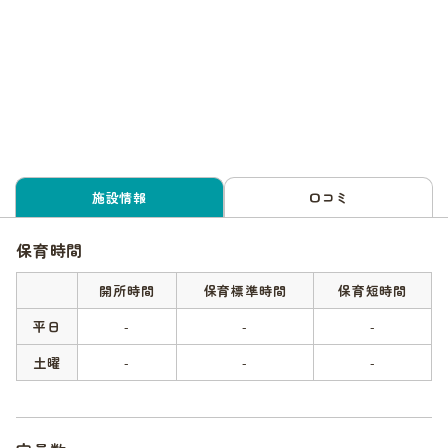
施設情報
口コミ
保育時間
開所時間
保育標準時間
保育短時間
平日
-
-
-
土曜
-
-
-