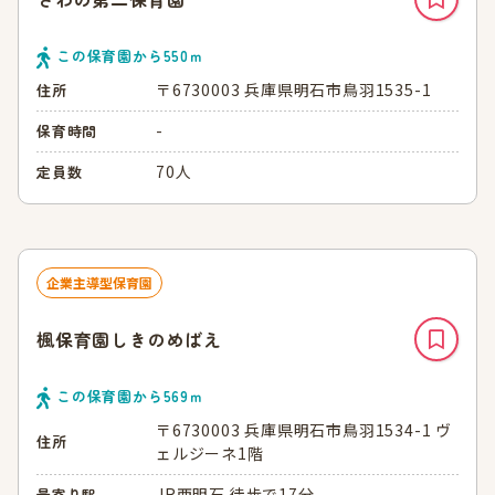
この保育園から
550
ｍ
〒6730003 兵庫県明石市鳥羽1535-1
住所
-
保育時間
70人
定員数
企業主導型保育園
楓保育園しきのめばえ
この保育園から
569
ｍ
〒6730003 兵庫県明石市鳥羽1534-1 ヴ
住所
ェルジーネ1階
JR西明石 徒歩で17分
最寄り駅