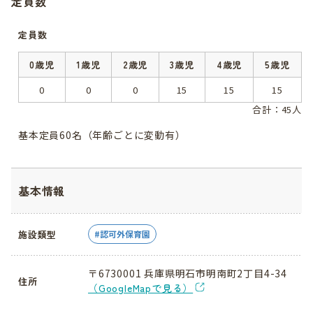
定員数
定員数
0歳児
1歳児
2歳児
3歳児
4歳児
5歳児
0
0
0
15
15
15
合計：45人
基本定員60名（年齢ごとに変動有）
基本情報
施設類型
認可外保育園
〒6730001 兵庫県明石市明南町2丁目4-34
住所
（GoogleMapで見る）