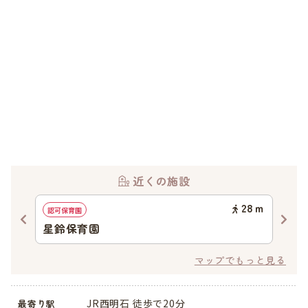
近くの施設
05
ｍ
28
ｍ
認可保育園
認可
星鈴保育園
あ
マップでもっと見る
JR西明石 徒歩で20分
最寄り駅