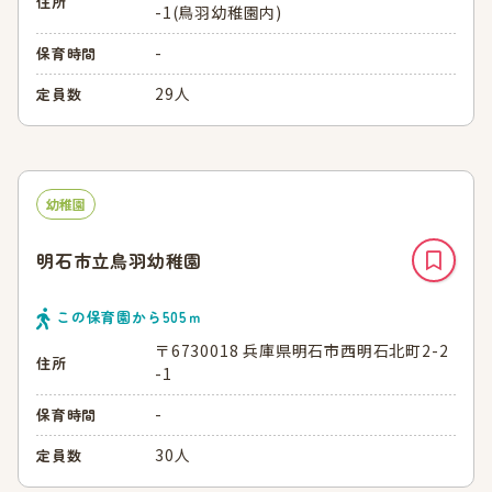
住所
-1(鳥羽幼稚園内)
-
保育時間
29人
定員数
幼稚園
明石市立鳥羽幼稚園
この保育園から
505
ｍ
〒6730018 兵庫県明石市西明石北町2-2
住所
-1
-
保育時間
30人
定員数