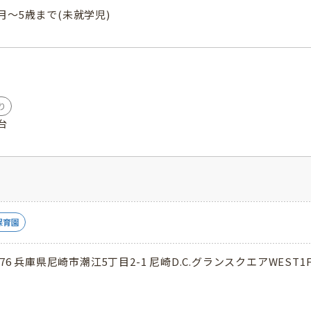
月～5歳まで(未就学児)
り
台
保育園
976 兵庫県尼崎市潮江5丁目2-1 尼崎D.C.グランスクエアWEST1