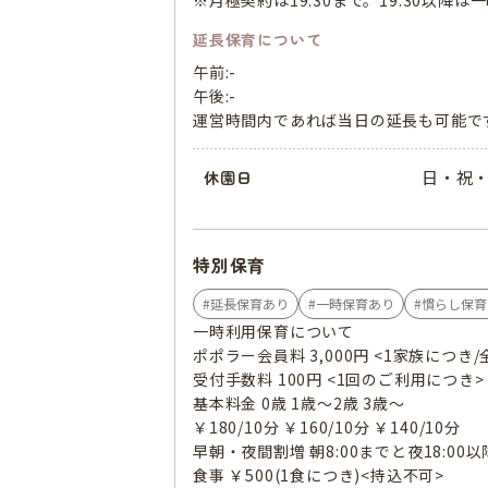
※月極契約は19:30まで。19:30以降
延長保育について
午前:-
午後:-
運営時間内であれば当日の延長も可能で
日・祝
休園日
特別保育
延長保育あり
一時保育あり
慣らし保育
一時利用保育について
ポポラー会員料 3,000円 <1家族につき
受付手数料 100円 <1回のご利用につき>
基本料金 0歳 1歳～2歳 3歳～
￥180/10分 ￥160/10分 ￥140/10分
早朝・夜間割増 朝8:00までと夜18:00
食事 ￥500(1食につき)<持込不可>