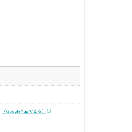
F
（GoogleMapで見る）