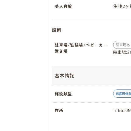
生後2ヶ
受入月齢
設備
駐車場/駐輪場/ベビーカー
駐車場あ
置き場
駐車場:2
基本情報
施設類型
認可外
〒6610
住所