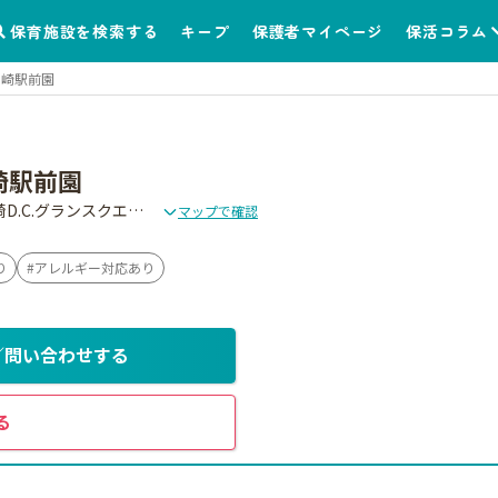
保育施設を検索する
キープ
保護者マイページ
保活コラム
尼崎駅前園
崎駅前園
〒6610976 兵庫県尼崎市潮江5丁目2-1 尼崎D.C.グランスクエアWEST1F
マップで確認
り
アレルギー対応あり
／問い合わせする
る