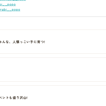
abi__popo
@rabi__popo
みんな、人懐っこい子に育つ!
ベントも盛り沢山!