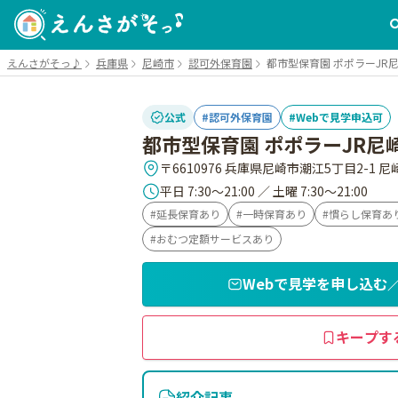
えんさがそっ♪
兵庫県
尼崎市
認可外保育園
都市型保育園 ポポラーJR
公式
認可外保育園
Webで見学申込可
都市型保育園 ポポラーJR尼
平日 7:30～21:00 ／ 土曜 7:30～21:00
延長保育あり
一時保育あり
慣らし保育あ
おむつ定額サービスあり
Webで見学を申し込む
キープす
紹介記事