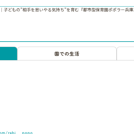
｜子どもの”相手を思いやる気持ち”を育む『都市型保育園ポポラー兵庫
園での生活
com/rabi__popo