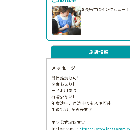
園長先生にインタビュー！
施設情報
メッセージ
当日延長も可!
夕食もあり!
一時利用あり
荷物少ない!
年度途中、月途中でも入園可能
生後2カ月から未就学
▼▽公式SNS▼▽
Instagram→
https://www.instagram.