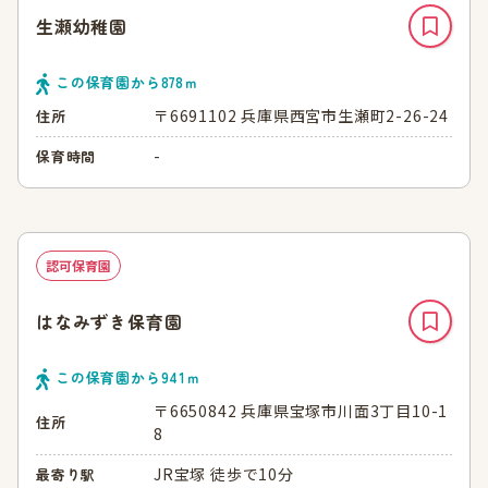
生瀬幼稚園
この保育園から
878
ｍ
〒6691102 兵庫県西宮市生瀬町2-26-24
住所
-
保育時間
認可保育園
はなみずき保育園
この保育園から
941
ｍ
〒6650842 兵庫県宝塚市川面3丁目10-1
住所
8
JR宝塚 徒歩で10分
最寄り駅