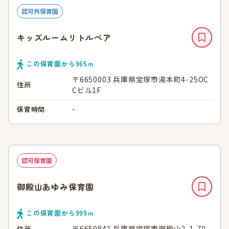
認可外保育園
キッズルームリトルベア
この保育園から
965
ｍ
〒6650003 兵庫県宝塚市湯本町4-25OC
住所
Cビル1F
-
保育時間
認可保育園
御殿山あゆみ保育園
この保育園から
999
ｍ
〒6650841 兵庫県宝塚市御殿山2-1-70
住所