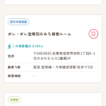
認可外保育園
ポレ・ポレ宝塚花のみち保育ルーム
この保育園から
749
ｍ
〒6650845 兵庫県宝塚市栄町1丁目6-2
住所
花のみちセルカ2番館3F
阪急 宝塚線・今津線宝塚駅 徒歩で5分
最寄り駅
-
保育時間
幼稚園