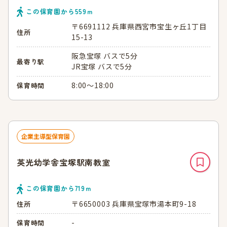
この保育園から
559
ｍ
〒6691112 兵庫県西宮市宝生ヶ丘1丁目
住所
15-13
阪急宝塚 バスで5分
最寄り駅
JR宝塚 バスで5分
8:00～18:00
保育時間
企業主導型保育園
英光幼学舎宝塚駅南教室
この保育園から
719
ｍ
〒6650003 兵庫県宝塚市湯本町9-18
住所
-
保育時間