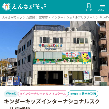
メニュー
キープ
えんさがそっ♪
兵庫県
宝塚市
インターナショナルプリスクール
キンダ
公式
インターナショナルプリスクール
Webで見学申込可
キンダーキッズインターナショナルスク
ール宝塚校