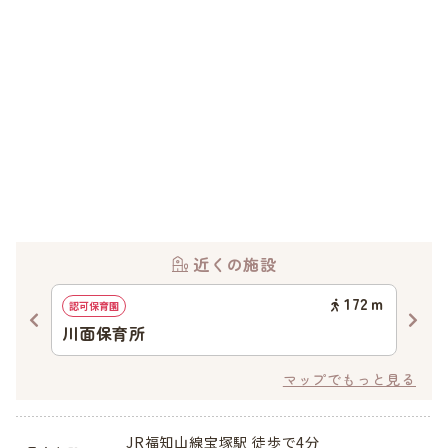
近くの施設
99
ｍ
172
ｍ
認可保育園
地域
川面保育所
ひ
マップでもっと見る
JR福知山線宝塚駅 徒歩で4分