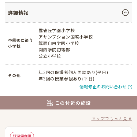
詳細情報
雲雀丘学園小学校
アサンプション国際小学校
卒園後に通う
箕面自由学園小学校
小学校
関西学院初等部
公立小学校
年2回の保護者個人面談あり(平日)
その他
年3回の授業参観あり(平日)
情報修正のお問い合わせ
この付近の施設
マップでもっと見る
認可保育園