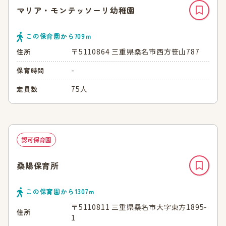
マリア・モンテッソーリ幼稚園
この保育園から
709
ｍ
〒5110864 三重県桑名市西方笹山787
住所
-
保育時間
75人
定員数
認可保育園
桑陽保育所
この保育園から
1307
ｍ
〒5110811 三重県桑名市大字東方1895-
住所
1