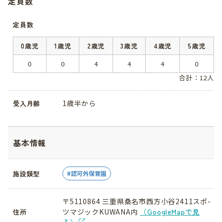
定員数
定員数
0歳児
1歳児
2歳児
3歳児
4歳児
5歳児
0
0
4
4
4
0
合計：12人
1歳半から
受入月齢
基本情報
施設類型
認可外保育園
〒5110864 三重県桑名市西方小谷2411スポ-
ツマジックKUWANA内
（GoogleMapで見
住所