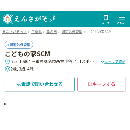
メニュー
キープ
えんさがそっ♪
三重県
桑名市
認可外保育園
こどもの家SCM
認可外保育園
こどもの家SCM
〒5110864 三重県桑名市西方小谷2411スポ-ツマジックKUWANA内
マップで確認
2歳, 3歳, 4歳
電話で問い合わせる
キープする
PR