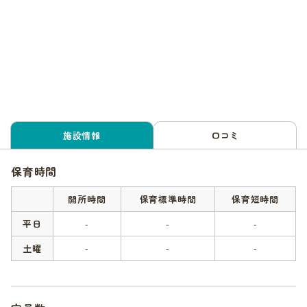
施設情報
口コミ
保育時間
開所時間
保育標準時間
保育短時間
平日
-
-
-
土曜
-
-
-