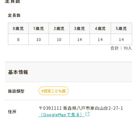
定員数
定員数
0歳児
1歳児
2歳児
3歳児
4歳児
5歳児
8
10
10
14
14
14
合計：70人
基本情報
施設類型
認定こども園
〒0391111 青森県八戸市東白山台2-27-1
住所
（GoogleMapで見る）