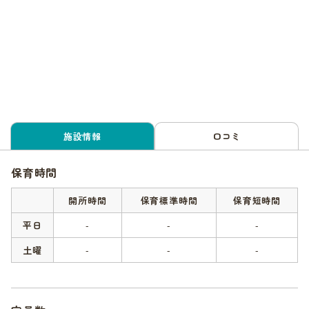
施設情報
口コミ
保育時間
開所時間
保育標準時間
保育短時間
平日
-
-
-
土曜
-
-
-