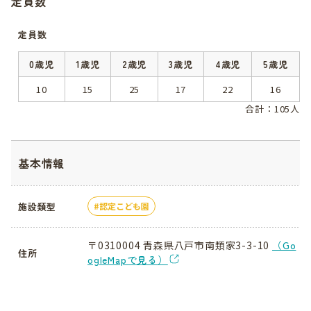
定員数
定員数
0歳児
1歳児
2歳児
3歳児
4歳児
5歳児
10
15
25
17
22
16
合計：105人
基本情報
施設類型
認定こども園
〒0310004 青森県八戸市南類家3-3-10
（Go
住所
ogleMapで見る）