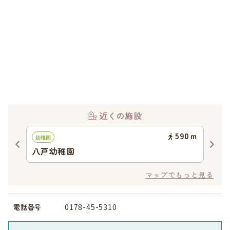
近くの施設
41
ｍ
590
ｍ
幼稚園
認可
八戸幼稚園
八
マップでもっと見る
0178-45-5310
電話番号