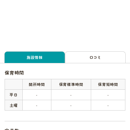
施設情報
口コミ
保育時間
開所時間
保育標準時間
保育短時間
平日
-
-
-
土曜
-
-
-