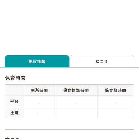
施設情報
口コミ
保育時間
開所時間
保育標準時間
保育短時間
平日
-
-
-
土曜
-
-
-