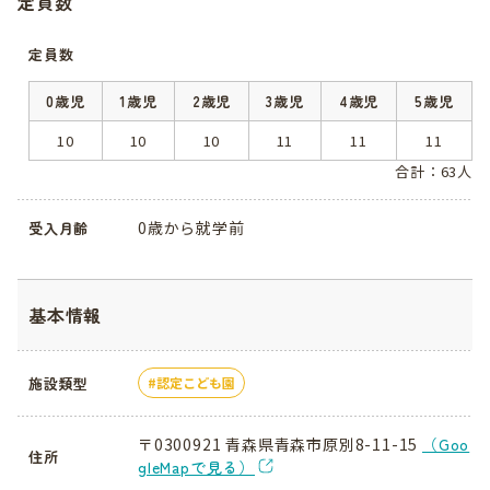
定員数
定員数
0歳児
1歳児
2歳児
3歳児
4歳児
5歳児
10
10
10
11
11
11
合計：63人
0歳から就学前
受入月齢
基本情報
施設類型
認定こども園
〒0300921 青森県青森市原別8-11-15
（Goo
住所
gleMapで見る）