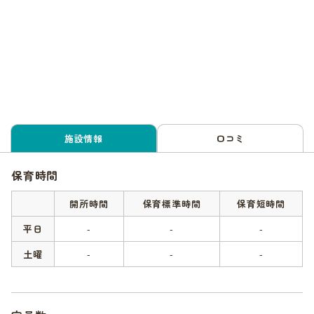
施設情報
口コミ
保育時間
開所時間
保育標準時間
保育短時間
平日
-
-
-
土曜
-
-
-