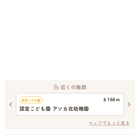
近くの施設
99
ｍ
166
ｍ
認定こども園
認可
認定こども園 アソカ北幼稚園
さ
マップでもっと見る