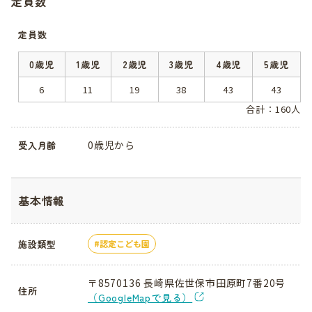
定員数
定員数
0歳児
1歳児
2歳児
3歳児
4歳児
5歳児
6
11
19
38
43
43
合計：160人
0歳児から
受入月齢
基本情報
施設類型
認定こども園
〒8570136 長崎県佐世保市田原町7番20号
住所
（GoogleMapで見る）