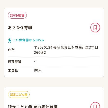
認可保育園
あさひ保育園
この保育園から
505
ｍ
〒8570134 長崎県佐世保市瀬戸越3丁目
住所
260番2
-
保育時間
80人
定員数
認定こども園
認定こども園 菊の香幼稚園