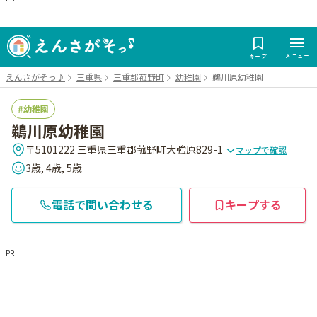
メニュー
キープ
えんさがそっ♪
三重県
三重郡菰野町
幼稚園
鵜川原幼稚園
幼稚園
鵜川原幼稚園
〒5101222 三重県三重郡菰野町大強原829-1
マップで確認
3歳, 4歳, 5歳
電話で問い合わせる
キープする
PR