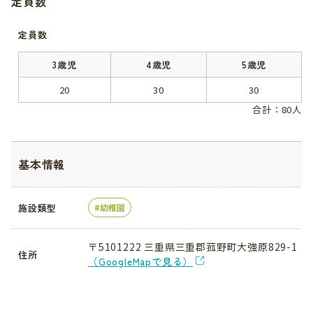
定員数
定員数
3歳児
4歳児
5歳児
20
30
30
合計：80人
基本情報
施設類型
幼稚園
〒5101222 三重県三重郡菰野町大強原829-1
住所
（GoogleMapで見る）