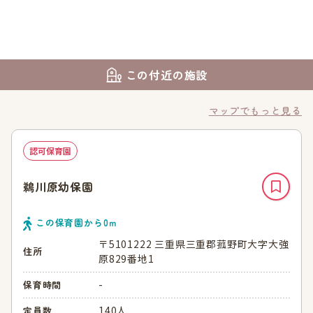
この付近の施設
マップでもっと見る
認可保育園
鵜川原幼保園
この保育園から
0
ｍ
〒5101222 三重県三重郡菰野町大字大強
住所
原829番地1
-
保育時間
140人
定員数