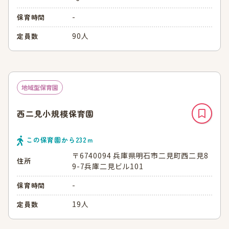
-
保育時間
90人
定員数
地域型保育園
西二見小規模保育園
この保育園から
232
ｍ
〒6740094 兵庫県明石市二見町西二見8
住所
9-7兵庫二見ビル101
-
保育時間
19人
定員数