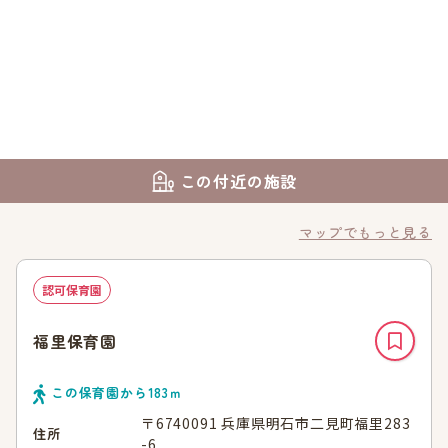
この付近の施設
マップでもっと見る
認可保育園
福里保育園
この保育園から
183
ｍ
〒6740091 兵庫県明石市二見町福里283
住所
-6