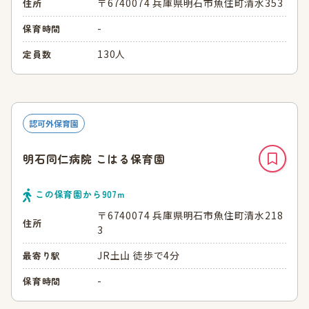
〒6740074 兵庫県明石市魚住町清水353
住所
-
保育時間
130人
定員数
認可外保育園
明石同仁病院 こはる保育園
この保育園から
907
ｍ
〒6740074 兵庫県明石市魚住町清水218
住所
3
JR土山 徒歩で4分
最寄り駅
-
保育時間