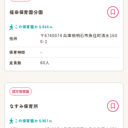
福田保育園分園
この保育園から
846
ｍ
〒6740074 兵庫県明石市魚住町清水160
住所
0-1
-
保育時間
60人
定員数
認可保育園
なすみ保育所
この保育園から
861
ｍ