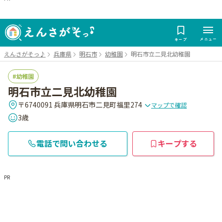
メニュー
キープ
えんさがそっ♪
兵庫県
明石市
幼稚園
明石市立二見北幼稚園
幼稚園
明石市立二見北幼稚園
〒6740091 兵庫県明石市二見町福里274
マップで確認
3歳
電話で問い合わせる
キープする
PR