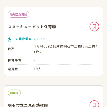
地域型保育園
スターキューピット保育園
この保育園から
1008
ｍ
〒6740092 兵庫県明石市二見町東二見7
住所
99-5
-
保育時間
19人
定員数
幼稚園
明石市立二見西幼稚園