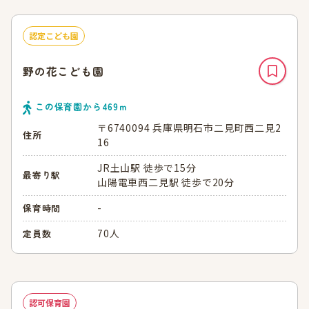
認定こども園
野の花こども園
この保育園から
469
ｍ
〒6740094 兵庫県明石市二見町西二見2
住所
16
JR土山駅 徒歩で15分
最寄り駅
山陽電車西二見駅 徒歩で20分
-
保育時間
70人
定員数
認可保育園