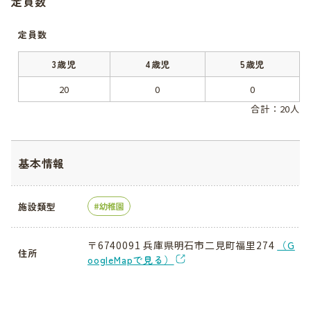
定員数
定員数
3歳児
4歳児
5歳児
20
0
0
合計：20人
基本情報
施設類型
幼稚園
〒6740091 兵庫県明石市二見町福里274
（G
住所
oogleMapで見る）