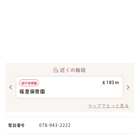
近くの施設
44
ｍ
183
ｍ
認可保育園
地域
福里保育園
西
マップでもっと見る
078-943-2222
電話番号