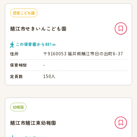
認定こども園
鯖江市せきいんこども園
この保育園から
881
ｍ
〒9160053 福井県鯖江市日の出町6-37
住所
-
保育時間
150人
定員数
幼稚園
鯖江市鯖江東幼稚園