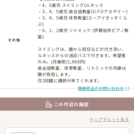
・4、5歳児 スイミング(ルネッス
・3、4、5歳児 英会話教室(U.F.Oアカデミー)
・3、4、5歳児 体育教室(エーアイきっずくら
ぶ)
・0、1、2歳児 リトミック (伊藤加奈ピアノ教
室)
その他
スイミングは、園から担任などが付き添い、
ルネッスからの送迎バスで行きます。希望者
のみ。(月謝制/1,960円)
英会話教室、体育教室、リトミックの月謝は
園が負担します。
月2回園に講師が来てくれます。
情報修正のお問い合わせ
この付近の施設
マップでもっと見る