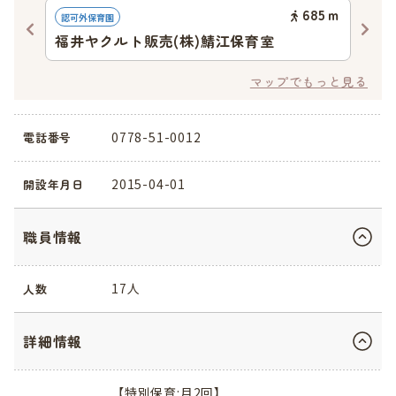
20
ｍ
685
ｍ
認可外保育園
認定
福井ヤクルト販売(株)鯖江保育室
幼
マップでもっと見る
0778-51-0012
電話番号
2015-04-01
開設年月日
職員情報
17人
人数
詳細情報
【特別保育:月2回】