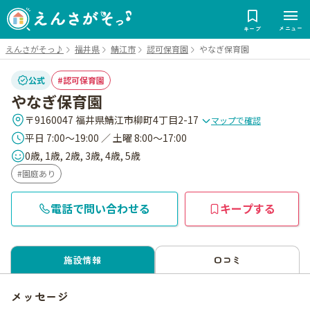
メニュー
キープ
えんさがそっ♪
福井県
鯖江市
認可保育園
やなぎ保育園
公式
認可保育園
やなぎ保育園
〒9160047 福井県鯖江市柳町4丁目2-17
マップで確認
平日 7:00～19:00 ／ 土曜 8:00～17:00
0歳, 1歳, 2歳, 3歳, 4歳, 5歳
園庭あり
電話で問い合わせる
キープする
施設情報
口コミ
メッセージ