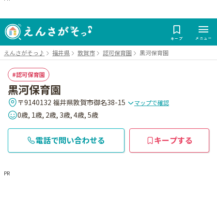
メニュー
キープ
えんさがそっ♪
福井県
敦賀市
認可保育園
黒河保育園
認可保育園
黒河保育園
〒9140132 福井県敦賀市御名38-15
マップで確認
0歳, 1歳, 2歳, 3歳, 4歳, 5歳
電話で問い合わせる
キープする
PR