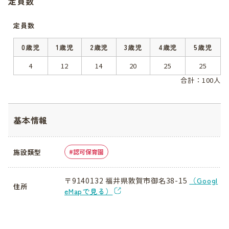
定員数
定員数
0歳児
1歳児
2歳児
3歳児
4歳児
5歳児
4
12
14
20
25
25
合計：100人
基本情報
施設類型
認可保育園
〒9140132 福井県敦賀市御名38-15
（Googl
住所
eMapで見る）