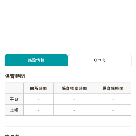
施設情報
口コミ
保育時間
開所時間
保育標準時間
保育短時間
平日
-
-
-
土曜
-
-
-