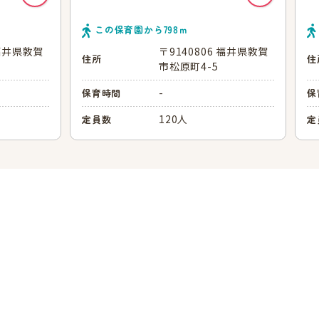
この保育園から
798
ｍ
 福井県敦賀
〒9140806 福井県敦賀
住所
住
1
市松原町4-5
-
保育時間
保
120人
定員数
定