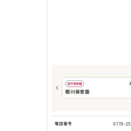
953
ｍ
認可保育園
ほいくえん
櫛川保育園
0770-25
電話番号