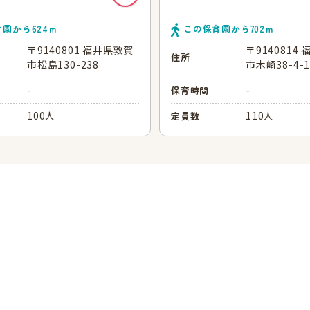
育園から
624
ｍ
この保育園から
702
ｍ
〒9140801 福井県敦賀
〒9140814
住所
市松島130-238
市木崎38-4-
-
-
保育時間
100人
110人
定員数