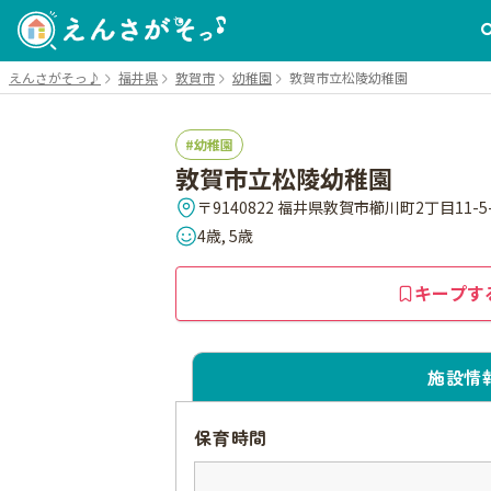
えんさがそっ♪
福井県
敦賀市
幼稚園
敦賀市立松陵幼稚園
幼稚園
敦賀市立松陵幼稚園
〒9140822 福井県敦賀市櫛川町2丁目11-5
4歳, 5歳
キープす
施設情
保育時間