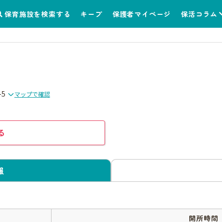
保育施設を検索する
キープ
保護者マイページ
保活コラム
-5
マップで確認
る
報
開所時間