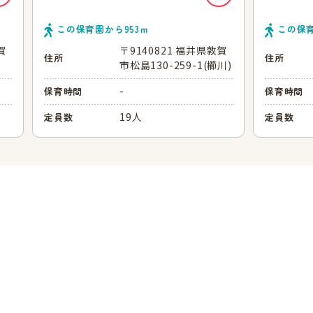
この保育園から
953
ｍ
この保
賀
〒9140821 福井県敦賀
住所
住所
市松島130-259-1(櫛川)
-
保育時間
保育時間
19人
定員数
定員数