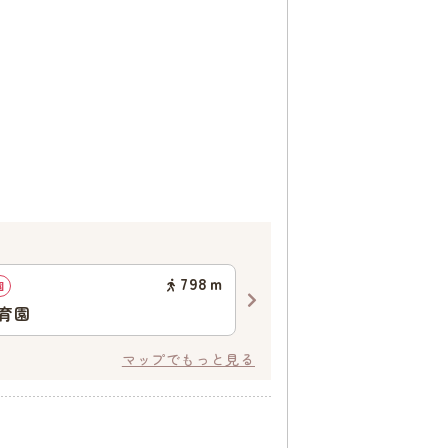
798
ｍ
園
認定こども園
育園
第二早翠幼稚園
マップでもっと見る