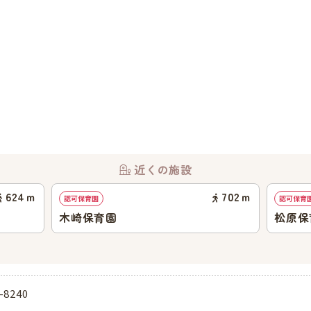
近くの施設
624
ｍ
702
ｍ
認可保育園
認可保育
木崎保育園
松原保
-8240