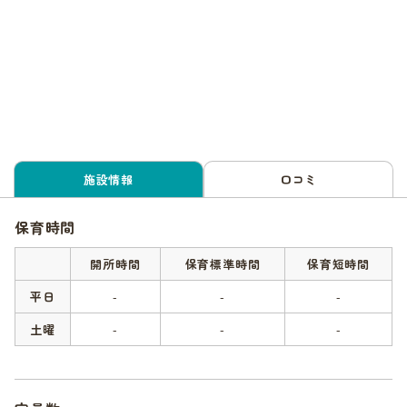
施設情報
口コミ
保育時間
開所時間
保育標準時間
保育短時間
平日
-
-
-
土曜
-
-
-