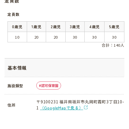
定員数
定員数
0歳児
1歳児
2歳児
3歳児
4歳児
5歳児
10
20
20
30
30
30
合計：140人
基本情報
施設類型
認可保育園
〒9100231 福井県坂井市丸岡町霞町3丁目10-
住所
1
（GoogleMapで見る）