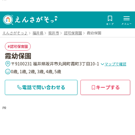
メニュー
キープ
えんさがそっ♪
福井県
坂井市
認可保育園
霞幼保園
認可保育園
霞幼保園
〒9100231 福井県坂井市丸岡町霞町3丁目10-1
マップで確認
0歳, 1歳, 2歳, 3歳, 4歳, 5歳
電話で問い合わせる
キープする
PR