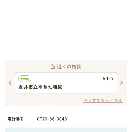
近くの施設
12
ｍ
1
ｍ
幼稚園
認可
坂井市立平章幼稚園
福
マップでもっと見る
0776-66-0848
電話番号