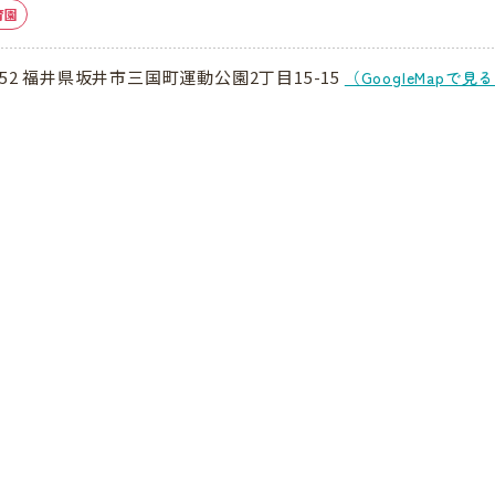
育園
0052 福井県坂井市三国町運動公園2丁目15-15
（GoogleMapで見