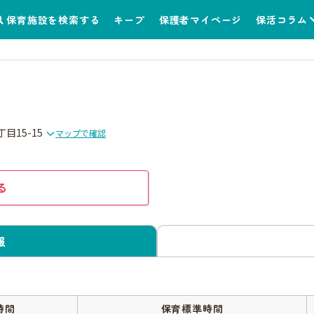
保育施設を検索する
キープ
保護者マイページ
保活コラム
目15-15
マップで確認
る
報
時間
保育標準時間