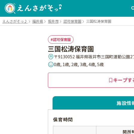
えんさがそっ♪
福井県
坂井市
認可保育園
三国松涛保育園
認可保育園
三国松涛保育園
〒9130052 福井県坂井市三国町運動公園2丁
0歳, 1歳, 2歳, 3歳, 4歳, 5歳
キープす
施設情
保育時間
開所