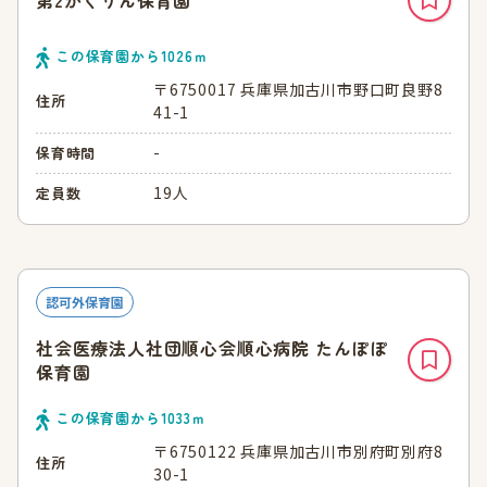
第2かくりん保育園
この保育園から
1026
ｍ
〒6750017 兵庫県加古川市野口町良野8
住所
41-1
-
保育時間
19人
定員数
認可外保育園
社会医療法人社団順心会順心病院 たんぽぽ
保育園
この保育園から
1033
ｍ
〒6750122 兵庫県加古川市別府町別府8
住所
30-1