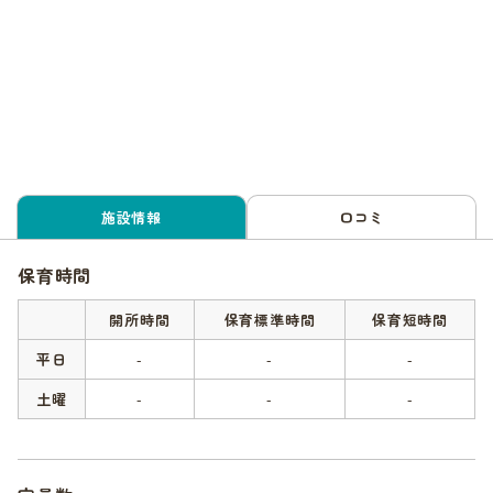
施設情報
口コミ
保育時間
開所時間
保育標準時間
保育短時間
平日
-
-
-
土曜
-
-
-