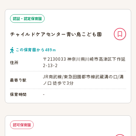
認証・認定保育園
チャイルドケアセンター青い鳥こども園
この保育園から
489
ｍ
〒2130033 神奈川県川崎市高津区下作延
住所
2-13-2
JR南武線/東急田園都市線武蔵溝の口/溝
最寄り駅
ノ口 徒歩で3分
-
保育時間
認可保育園