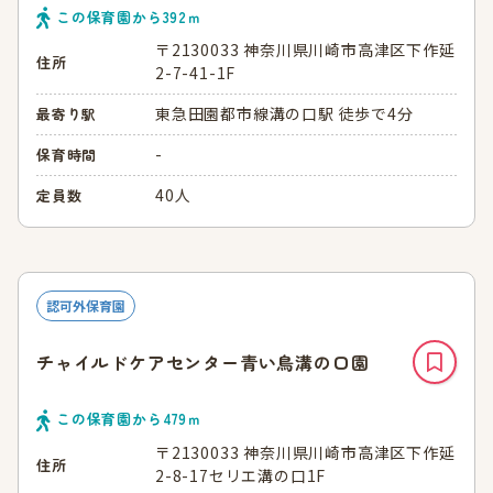
この保育園から
392
ｍ
〒2130033 神奈川県川崎市高津区下作延
住所
2-7-41-1F
東急田園都市線溝の口駅 徒歩で4分
最寄り駅
-
保育時間
40人
定員数
認可外保育園
チャイルドケアセンター青い鳥溝の口園
この保育園から
479
ｍ
〒2130033 神奈川県川崎市高津区下作延
住所
2-8-17セリエ溝の口1F