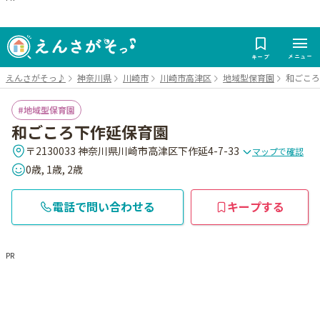
メニュー
キープ
えんさがそっ♪
神奈川県
川崎市
川崎市高津区
地域型保育園
和ごころ
地域型保育園
和ごころ下作延保育園
〒2130033 神奈川県川崎市高津区下作延4-7-33
マップで確認
0歳, 1歳, 2歳
電話で問い合わせる
キープする
PR