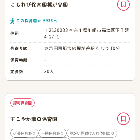
こもれび保育園梶が谷園
この保育園から
536
ｍ
〒2130033 神奈川県川崎市高津区下作延
住所
4-27-1
東急田園都市線梶が谷駅 徒歩で10分
最寄り駅
-
保育時間
30人
定員数
認可保育園
すこやか溝口保育園
延長保育あり
一時保育あり
障がい児受け入れ体制あり