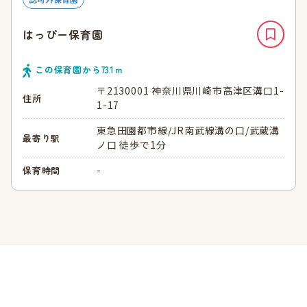
はっぴー保育園
この保育園から
731
ｍ
〒2130001 神奈川県川崎市高津区溝口1-
住所
1-17
東急田園都市線/JR南武線溝の口/武蔵溝
最寄り駅
ノ口 徒歩で1分
-
保育時間