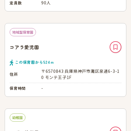
90人
定員数
地域型保育園
コアラ愛児園
この保育園から
524
ｍ
〒6570843 兵庫県神戸市灘区泉通6-3-1
住所
0 モンテ王子1F
-
保育時間
幼稚園