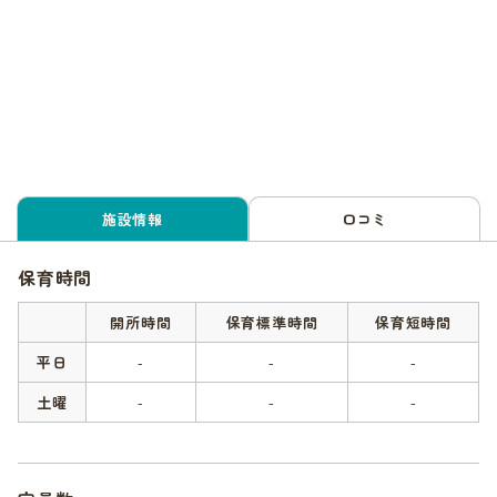
施設情報
口コミ
保育時間
開所時間
保育標準時間
保育短時間
平日
-
-
-
土曜
-
-
-