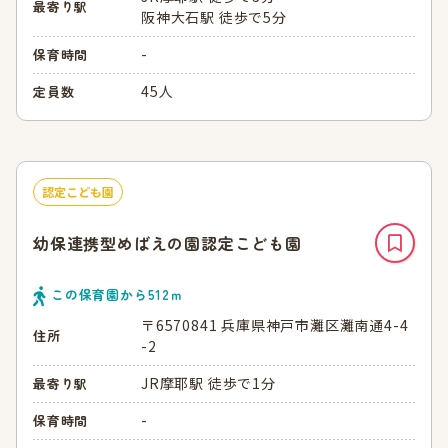
最寄り駅
阪神大石駅 徒歩で5分
-
保育時間
45人
定員数
認定こども園
幼保連携型めばえの園認定こども園
この保育園から
512
ｍ
〒6570841 兵庫県神戸市灘区灘南通4-4
住所
-2
JR摩耶駅 徒歩で1分
最寄り駅
-
保育時間