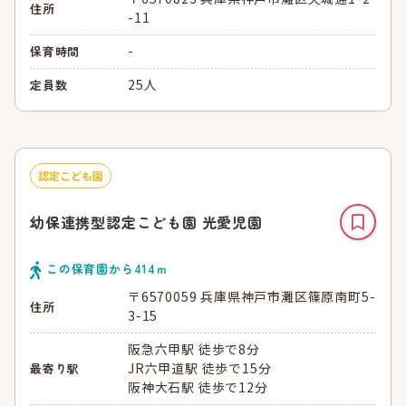
住所
-11
-
保育時間
25人
定員数
認定こども園
幼保連携型認定こども園 光愛児園
この保育園から
414
ｍ
〒6570059 兵庫県神戸市灘区篠原南町5-
住所
3-15
阪急六甲駅 徒歩で8分
JR六甲道駅 徒歩で15分
最寄り駅
阪神大石駅 徒歩で12分