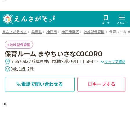
メニュー
キープ
えんさがそっ♪
兵庫県
神戸市
神戸市灘区
地域型保育園
保育ルーム 
地域型保育園
保育ルーム まやちいさなCOCORO
〒6570832 兵庫県神戸市灘区岸地通1丁目8-4 BLUE SKY Maya2F
マップで確認
0歳, 1歳, 2歳
電話で問い合わせる
キープする
PR