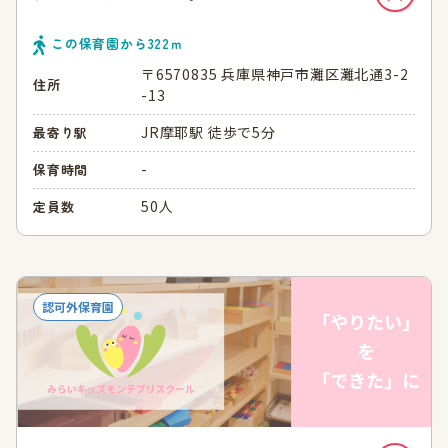
この保育園から
322
ｍ
〒6570835 兵庫県神戸市灘区灘北通3-2
住所
-13
JR摩耶駅 徒歩で5分
最寄り駅
-
保育時間
50人
定員数
認可外保育園