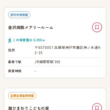
認可外保育園
金沢病院メアリールーム
この保育園から
280
ｍ
〒6570057 兵庫県神戸市灘区神ノ木通4-
住所
2-15
JR線摩耶駅 0分
最寄り駅
-
保育時間
企業主導型保育園
灘ひまわりこどもの家