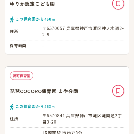
ゆりか認定こども園
この保育園から
460
ｍ
〒6570057 兵庫県神戸市灘区神ノ木通2-
住所
2-9
-
保育時間
認可保育園
琵琶COCORO保育園 まや分園
この保育園から
463
ｍ
〒6570841 兵庫県神戸市灘区灘南通2丁
住所
目3-20
JR摩耶駅 徒歩で3分