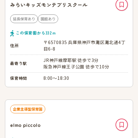
みらいキッズモンテプリスクール
延長保育あり
園庭あり
この保育園から
332
ｍ
〒6570835 兵庫県神戸市灘区灘北通4丁
住所
目6-8
JR神戸線摩耶駅 徒歩で3分
最寄り駅
阪急神戸線王子公園 徒歩で10分
8:00～18:30
保育時間
企業主導型保育園
elmo piccolo