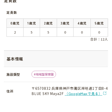
定員数
定員数
0歳児
1歳児
2歳児
3歳児
4歳児
5歳児
2
5
5
0
0
0
合計：12人
基本情報
施設類型
地域型保育園
〒6570832 兵庫県神戸市灘区岸地通1丁目8-4
住所
BLUE SKY Maya2F
（GoogleMapで見る）