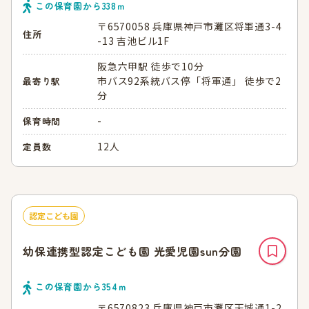
この保育園から
338
ｍ
〒6570058 兵庫県神戸市灘区将軍通3-4
住所
-13 吉池ビル1F
阪急六甲駅 徒歩で10分
市バス92系統バス停「将軍通」 徒歩で2
最寄り駅
分
-
保育時間
12人
定員数
認定こども園
幼保連携型認定こども園 光愛児園sun分園
この保育園から
354
ｍ
〒6570823 兵庫県神戸市灘区天城通1-2