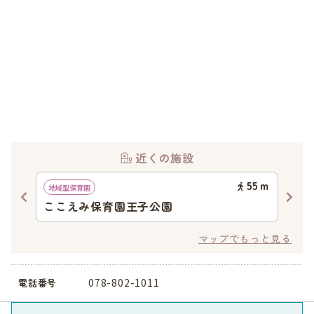
近くの施設
48
ｍ
55
ｍ
地域型保育園
認可
ここえみ保育園王子公園
金
マップでもっと見る
078-802-1011
電話番号