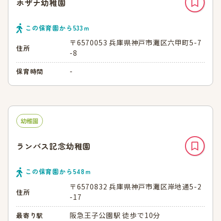
ホザナ幼稚園
この保育園から
533
ｍ
〒6570053 兵庫県神戸市灘区六甲町5-7
住所
-8
-
保育時間
幼稚園
ランバス記念幼稚園
この保育園から
548
ｍ
〒6570832 兵庫県神戸市灘区岸地通5-2
住所
-17
阪急王子公園駅 徒歩で10分
最寄り駅