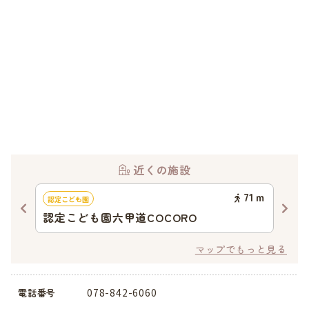
近くの施設
24
ｍ
71
ｍ
認定こども園
認可
認定こども園六甲道COCORO
琵琶
マップでもっと見る
078-842-6060
電話番号