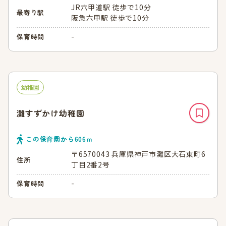
JR六甲道駅 徒歩で10分
最寄り駅
阪急六甲駅 徒歩で10分
-
保育時間
幼稚園
灘すずかけ幼稚園
この保育園から
606
ｍ
〒6570043 兵庫県神戸市灘区大石東町6
住所
丁目2番2号
-
保育時間