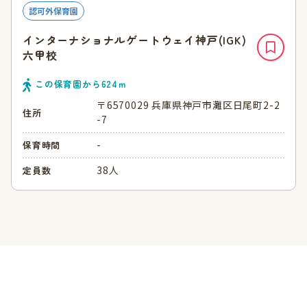
認可外保育園
インターナショナルゲートウェイ神戸(IGK)
六甲校
この保育園から
624
ｍ
〒6570029 兵庫県神戸市灘区日尾町2-2
住所
-7
-
保育時間
38人
定員数