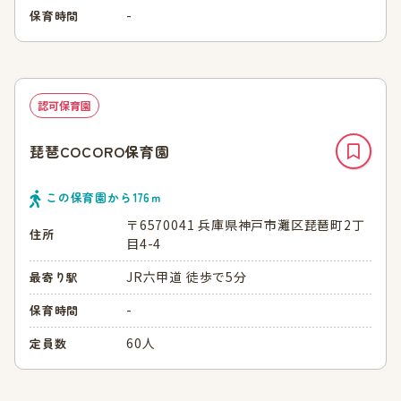
-
保育時間
認可保育園
琵琶COCORO保育園
この保育園から
176
ｍ
〒6570041 兵庫県神戸市灘区琵琶町2丁
住所
目4-4
JR六甲道 徒歩で5分
最寄り駅
-
保育時間
60人
定員数