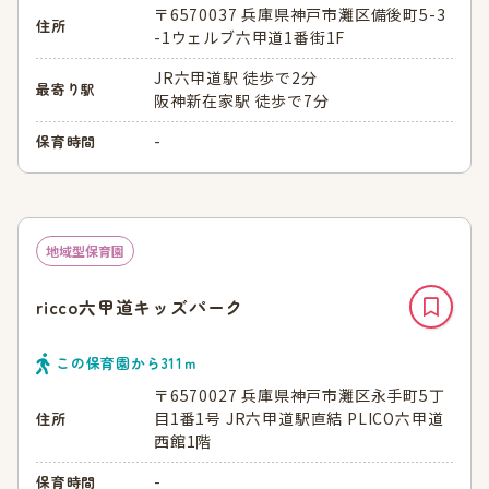
〒6570037 兵庫県神戸市灘区備後町5-3
住所
-1ウェルブ六甲道1番街1F
JR六甲道駅 徒歩で2分
最寄り駅
阪神新在家駅 徒歩で7分
-
保育時間
地域型保育園
ricco六甲道キッズパーク
この保育園から
311
ｍ
〒6570027 兵庫県神戸市灘区永手町5丁
目1番1号 JR六甲道駅直結 PLICO六甲道
住所
西館1階
-
保育時間