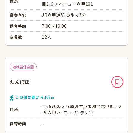
住所
目1-6 アベニュー六甲101
JR六甲道駅 徒歩で7分
最寄り駅
7:00～19:00
保育時間
12人
定員数
地域型保育園
たんぽぽ
この保育園から
403
ｍ
〒6570053 兵庫県神戸市灘区六甲町1-2
住所
-5 六甲ハ-モニ-ガ-デン1F
-
保育時間