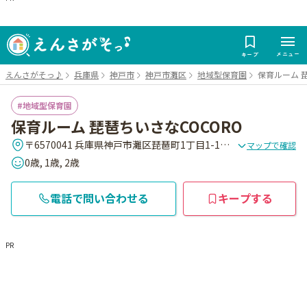
メニュー
キープ
えんさがそっ♪
兵庫県
神戸市
神戸市灘区
地域型保育園
保育ルーム 
地域型保育園
保育ルーム 琵琶ちいさなCOCORO
〒6570041 兵庫県神戸市灘区琵琶町1丁目1-16 グランド・スペラ-レ1F
マップで確認
0歳, 1歳, 2歳
電話で問い合わせる
キープする
PR