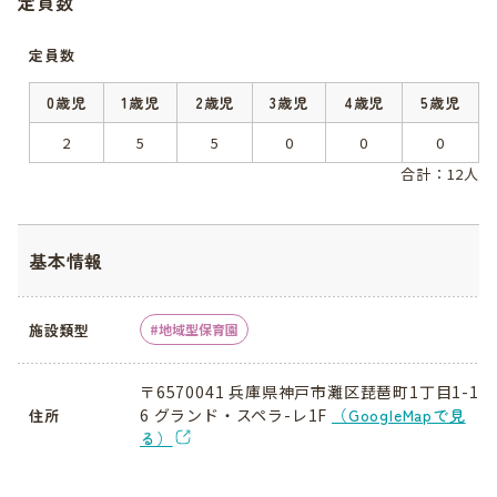
定員数
定員数
0歳児
1歳児
2歳児
3歳児
4歳児
5歳児
2
5
5
0
0
0
合計：12人
基本情報
施設類型
地域型保育園
〒6570041 兵庫県神戸市灘区琵琶町1丁目1-1
6 グランド・スペラ-レ1F
（GoogleMapで見
住所
る）