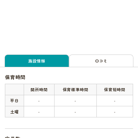
施設情報
口コミ
保育時間
開所時間
保育標準時間
保育短時間
平日
-
-
-
土曜
-
-
-