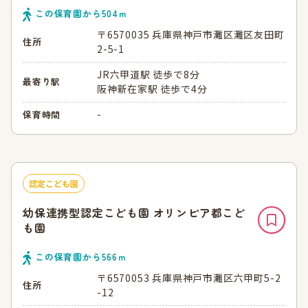
この保育園から
504
ｍ
〒6570035 兵庫県神戸市灘区灘区友田町
住所
2-5-1
JR六甲道駅 徒歩で8分
最寄り駅
阪神新在家駅 徒歩で4分
-
保育時間
認定こども園
幼保連携型認定こども園 オリンピア都こど
も園
この保育園から
566
ｍ
〒6570053 兵庫県神戸市灘区六甲町5-2
住所
-12