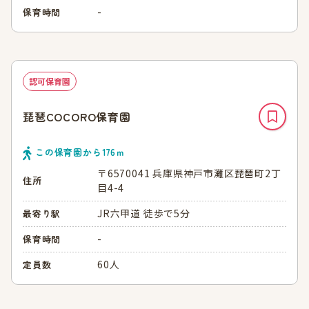
-
保育時間
認可保育園
琵琶COCORO保育園
この保育園から
176
ｍ
〒6570041 兵庫県神戸市灘区琵琶町2丁
住所
目4-4
JR六甲道 徒歩で5分
最寄り駅
-
保育時間
60人
定員数