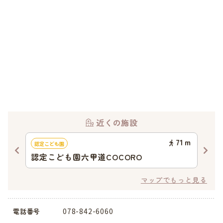
近くの施設
24
ｍ
71
ｍ
認定こども園
認可
認定こども園六甲道COCORO
琵琶
マップでもっと見る
078-842-6060
電話番号