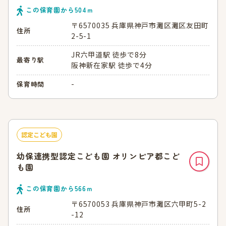
この保育園から
504
ｍ
〒6570035 兵庫県神戸市灘区灘区友田町
住所
2-5-1
JR六甲道駅 徒歩で8分
最寄り駅
阪神新在家駅 徒歩で4分
-
保育時間
認定こども園
幼保連携型認定こども園 オリンピア都こど
も園
この保育園から
566
ｍ
〒6570053 兵庫県神戸市灘区六甲町5-2
住所
-12