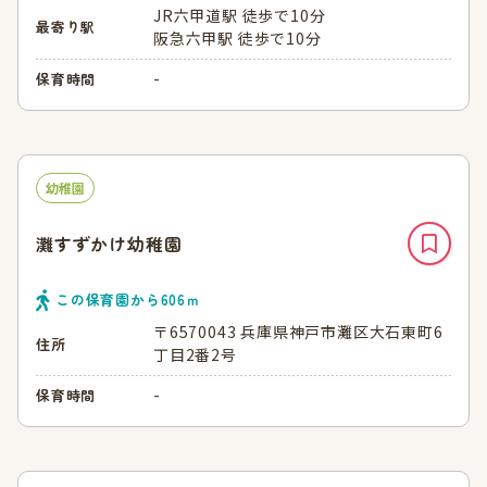
JR六甲道駅 徒歩で10分
最寄り駅
阪急六甲駅 徒歩で10分
-
保育時間
幼稚園
灘すずかけ幼稚園
この保育園から
606
ｍ
〒6570043 兵庫県神戸市灘区大石東町6
住所
丁目2番2号
-
保育時間