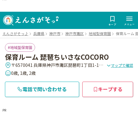
メニュー
キープ
えんさがそっ♪
兵庫県
神戸市
神戸市灘区
地域型保育園
保育ルーム 
地域型保育園
保育ルーム 琵琶ちいさなCOCORO
〒6570041 兵庫県神戸市灘区琵琶町1丁目1-16 グランド・スペラ-レ1F
マップで確認
0歳, 1歳, 2歳
電話で問い合わせる
キープする
PR