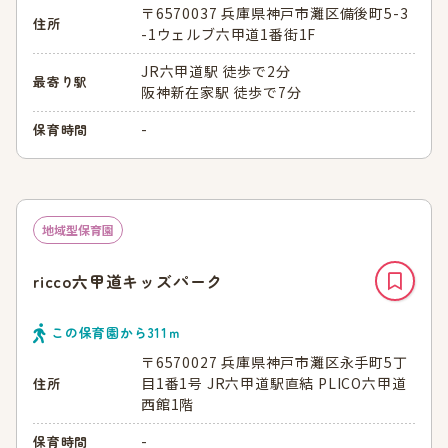
〒6570037 兵庫県神戸市灘区備後町5-3
住所
-1ウェルブ六甲道1番街1F
JR六甲道駅 徒歩で2分
最寄り駅
阪神新在家駅 徒歩で7分
-
保育時間
地域型保育園
ricco六甲道キッズパーク
この保育園から
311
ｍ
〒6570027 兵庫県神戸市灘区永手町5丁
目1番1号 JR六甲道駅直結 PLICO六甲道
住所
西館1階
-
保育時間