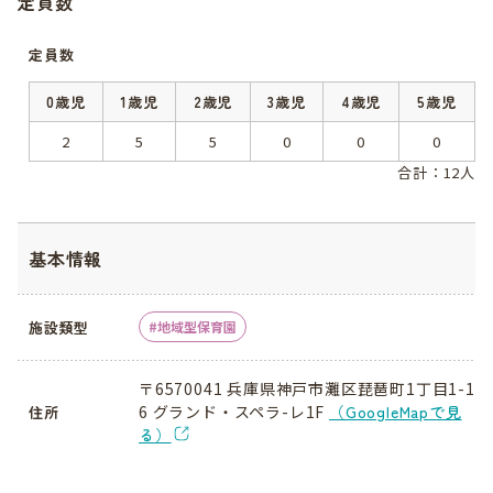
定員数
定員数
0歳児
1歳児
2歳児
3歳児
4歳児
5歳児
2
5
5
0
0
0
合計：12人
基本情報
施設類型
地域型保育園
〒6570041 兵庫県神戸市灘区琵琶町1丁目1-1
6 グランド・スペラ-レ1F
（GoogleMapで見
住所
る）