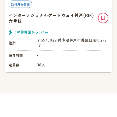
認可外保育園
インターナショナルゲートウェイ神戸(IGK)
六甲校
この保育園から
624
ｍ
〒6570029 兵庫県神戸市灘区日尾町2-2
住所
-7
-
保育時間
38人
定員数