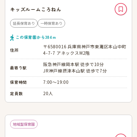
キッズルームころねん
延長保育あり
一時保育あり
この保育園から
384
ｍ
〒6580016 兵庫県神戸市東灘区本山中町
住所
4-7-7 アネックスM2階
阪急神戸線岡本駅 徒歩で10分
最寄り駅
JR神戸線摂津本山駅 徒歩で7分
7:00～19:00
保育時間
20人
定員数
地域型保育園