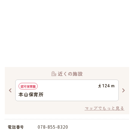
近くの施設
56
ｍ
124
ｍ
認可保育園
イン
本山保育所
神
マップでもっと見る
078-855-8320
電話番号