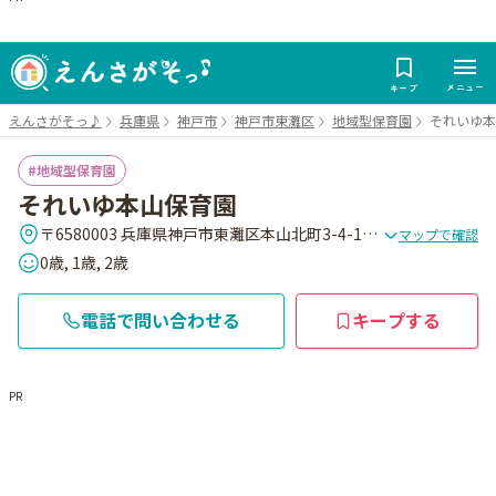
メニュー
キープ
えんさがそっ♪
兵庫県
神戸市
神戸市東灘区
地域型保育園
それいゆ本
地域型保育園
それいゆ本山保育園
〒6580003 兵庫県神戸市東灘区本山北町3-4-15 藤和ライブタウン本山1F
マップで確認
0歳, 1歳, 2歳
電話で問い合わせる
キープする
PR