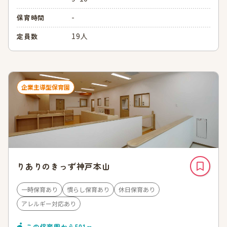
-
保育時間
19人
定員数
企業主導型保育園
りありのきっず神戸本山
一時保育あり
慣らし保育あり
休日保育あり
アレルギー対応あり
この保育園から
501
ｍ