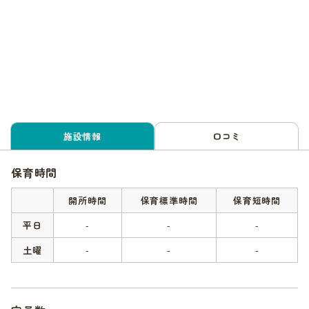
施設情報
口コミ
保育時間
開所時間
保育標準時間
保育短時間
平日
-
-
-
土曜
-
-
-