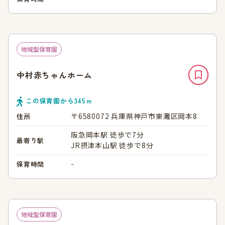
地域型保育園
中村赤ちゃんホーム
この保育園から
345
ｍ
〒6580072 兵庫県神戸市東灘区岡本8
住所
阪急岡本駅 徒歩で7分
最寄り駅
JR摂津本山駅 徒歩で8分
-
保育時間
地域型保育園