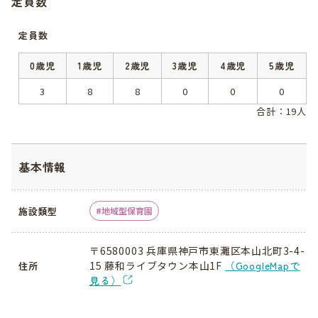
定員数
定員数
0歳児
1歳児
2歳児
3歳児
4歳児
5歳児
3
8
8
0
0
0
合計：19人
基本情報
施設類型
地域型保育園
〒6580003 兵庫県神戸市東灘区本山北町3-4-
15 藤和ライブタウン本山1F
（GoogleMapで
住所
見る）