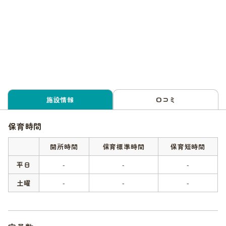
施設情報
口コミ
保育時間
開所時間
保育標準時間
保育短時間
平日
-
-
-
土曜
-
-
-