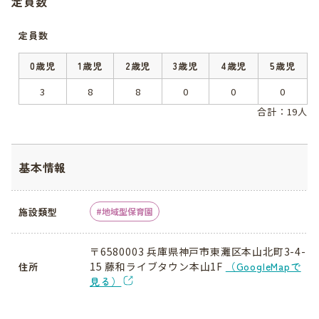
定員数
定員数
0歳児
1歳児
2歳児
3歳児
4歳児
5歳児
3
8
8
0
0
0
合計：19人
基本情報
施設類型
地域型保育園
〒6580003 兵庫県神戸市東灘区本山北町3-4-
15 藤和ライブタウン本山1F
（GoogleMapで
住所
見る）