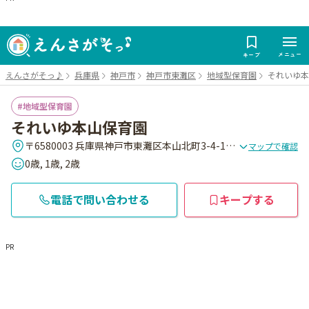
メニュー
キープ
えんさがそっ♪
兵庫県
神戸市
神戸市東灘区
地域型保育園
それいゆ本
地域型保育園
それいゆ本山保育園
〒6580003 兵庫県神戸市東灘区本山北町3-4-15 藤和ライブタウン本山1F
マップで確認
0歳, 1歳, 2歳
電話で問い合わせる
キープする
PR