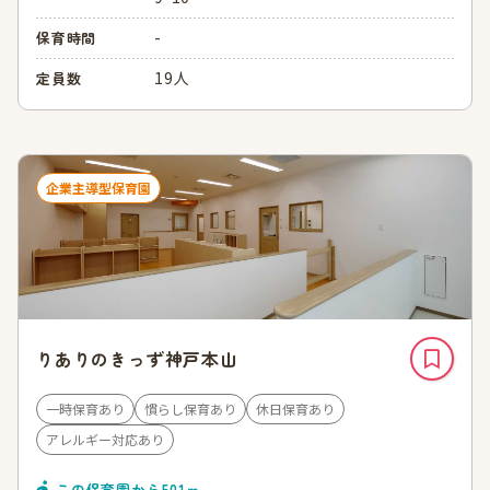
-
保育時間
19人
定員数
企業主導型保育園
りありのきっず神戸本山
一時保育あり
慣らし保育あり
休日保育あり
アレルギー対応あり
この保育園から
501
ｍ