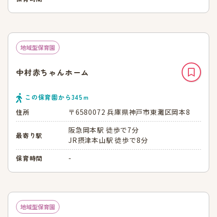
地域型保育園
中村赤ちゃんホーム
この保育園から
345
ｍ
〒6580072 兵庫県神戸市東灘区岡本8
住所
阪急岡本駅 徒歩で7分
最寄り駅
JR摂津本山駅 徒歩で8分
-
保育時間
地域型保育園