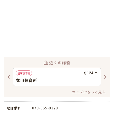
近くの施設
56
ｍ
124
ｍ
認可保育園
イン
本山保育所
神
マップでもっと見る
078-855-8320
電話番号