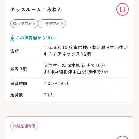
キッズルームころねん
延長保育あり
一時保育あり
この保育園から
384
ｍ
〒6580016 兵庫県神戸市東灘区本山中町
住所
4-7-7 アネックスM2階
阪急神戸線岡本駅 徒歩で10分
最寄り駅
JR神戸線摂津本山駅 徒歩で7分
7:00～19:00
保育時間
20人
定員数
地域型保育園