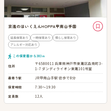
京進のほいくえんHOPPA甲南山手園
延長保育あり
一時保育あり
慣らし保育あり
アレルギー対応あり
この保育園から
383
ｍ
〒6580011 兵庫県神戸市東灘区森南町3-
住所
1-7 ダンディライオン東灘101号室
JR甲南山手駅 徒歩で8分
最寄り駅
7:30～19:30
保育時間
12人
定員数