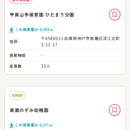
甲南山手保育園 ひだまり分園
この保育園から
209
ｍ
〒6580013 兵庫県神戸市東灘区深江北町
住所
3-11-17
-
保育時間
33人
定員数
幼稚園
東灘のぞみ幼稚園
この保育園から
211
ｍ