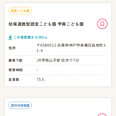
認定こども園
幼保連携型認定こども園 甲南こども園
この保育園から
385
ｍ
〒6580011 兵庫県神戸市東灘区森南町3-
住所
1-4
JR甲南山手駅 徒歩で7分
最寄り駅
-
保育時間
75人
定員数
認可外保育園