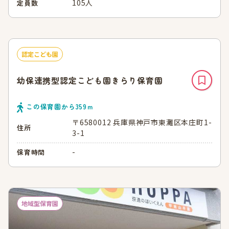
105人
定員数
認定こども園
幼保連携型認定こども園きらり保育園
この保育園から
359
ｍ
〒6580012 兵庫県神戸市東灘区本庄町1-
住所
3-1
-
保育時間
地域型保育園