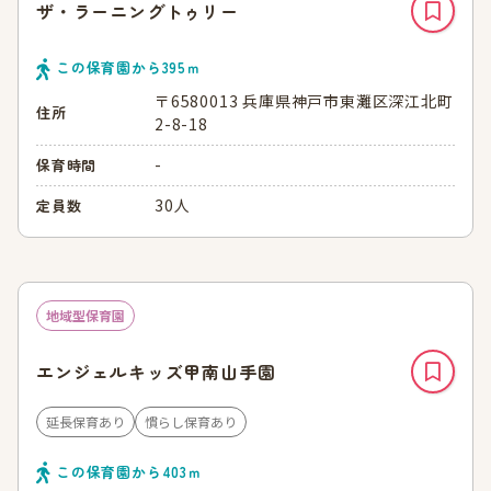
ザ・ラーニングトゥリー
この保育園から
395
ｍ
〒6580013 兵庫県神戸市東灘区深江北町
住所
2-8-18
-
保育時間
30人
定員数
地域型保育園
エンジェルキッズ甲南山手園
延長保育あり
慣らし保育あり
この保育園から
403
ｍ