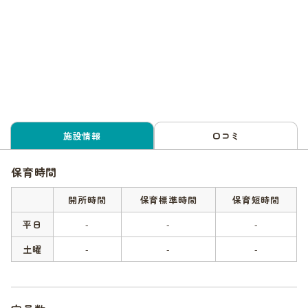
施設情報
口コミ
保育時間
開所時間
保育標準時間
保育短時間
平日
-
-
-
土曜
-
-
-