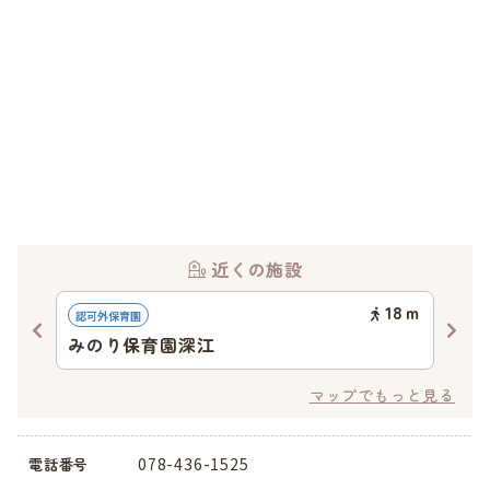
近くの施設
75
ｍ
18
ｍ
認可外保育園
企業
みのり保育園深江
♪
マップでもっと見る
078-436-1525
電話番号