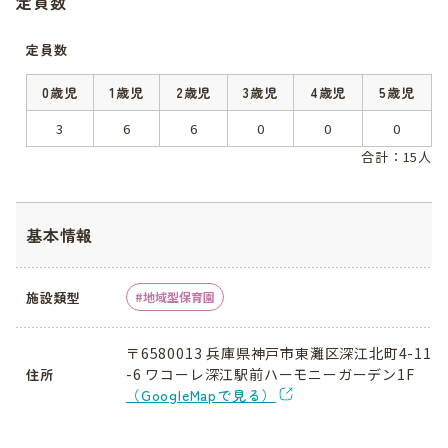
定員数
定員数
0歳児
1歳児
2歳児
3歳児
4歳児
5歳児
3
6
6
0
0
0
合計：15人
基本情報
施設類型
地域型保育園
〒6580013 兵庫県神戸市東灘区深江北町4-11
-6 ワコーレ深江駅前ハーモニーガーデン1F
住所
（GoogleMapで見る）