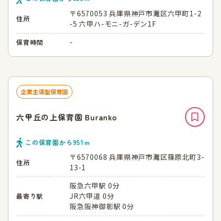
〒6570053 兵庫県神戸市灘区六甲町1-2
住所
-5 六甲ハ-モニ-ガ-デン1F
-
保育時間
企業主導型保育園
六甲丘の上保育園 Buranko
この保育園から
951
ｍ
〒6570068 兵庫県神戸市灘区篠原北町3-
住所
13-1
阪急六甲駅 0分
JR六甲道 0分
最寄り駅
阪急阪神御影駅 0分