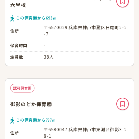
六甲校
この保育園から
693
ｍ
〒6570029 兵庫県神戸市灘区日尾町2-2
住所
-7
-
保育時間
38人
定員数
認可保育園
御影のどか保育園
この保育園から
797
ｍ
〒6580047 兵庫県神戸市東灘区御影3-2
住所
8-1