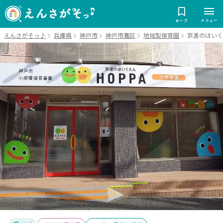
メニュー
キープ
えんさがそっ♪
兵庫県
神戸市
神戸市灘区
地域型保育園
京進のほいく