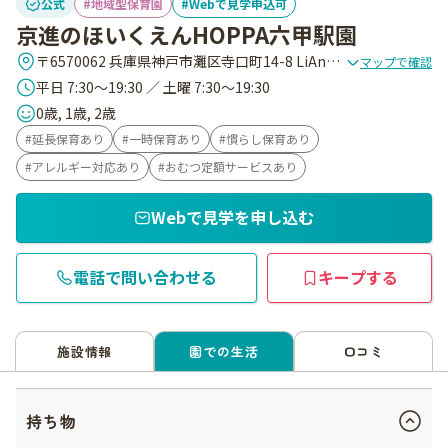
公式
地域型保育園
Webで見学申込可
京進のほいくえんHOPPA六甲駅園
〒6570062 兵庫県神戸市灘区寺口町14-8 LiAnge六甲Ⅱ1階
マップで確認
平日 7:30～19:30 ／ 土曜 7:30～19:30
0歳, 1歳, 2歳
延長保育あり
一時保育あり
慣らし保育あり
アレルギー対応あり
おむつ定額サービスあり
Webで見学を申し込む
電話で問い合わせる
キープする
施設情報
園での生活
口コミ
持ち物