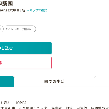
甲駅園
iAnge六甲Ⅱ1階
マップで確認
り
アレルギー対応あり
申し込む
る
園での生活
を育む」HOPPA
Aからすま京都ホテルを開園して以来、保護者、地域、自治体、各関係