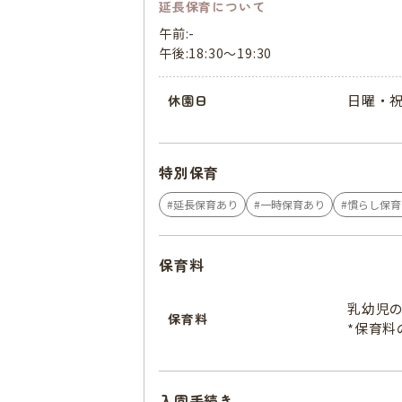
延長保育について
午前:-
午後:18:30～19:30
日曜・
休園日
特別保育
延長保育あり
一時保育あり
慣らし保育
保育料
乳幼児
保育料
*保育
入園手続き