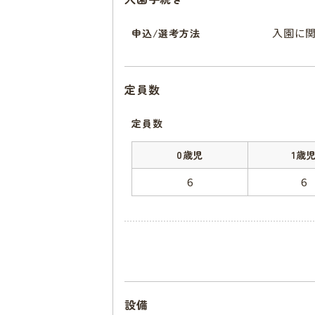
入園に
申込/選考方法
定員数
定員数
0歳児
1歳
6
6
設備