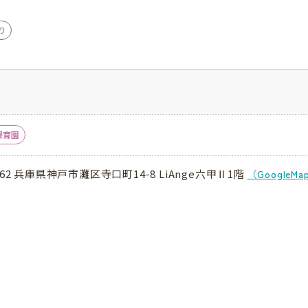
り
保育園
062 兵庫県神戸市灘区寺口町14-8 LiAnge六甲Ⅱ1階
（GoogleM