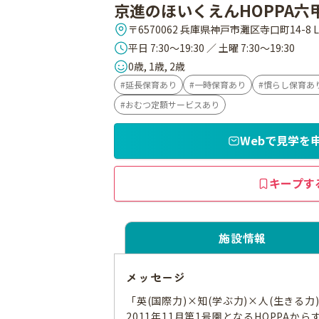
京進のほいくえんHOPPA六
〒6570062 兵庫県神戸市灘区寺口町14-8 L
平日 7:30～19:30 ／ 土曜 7:30～19:30
0歳, 1歳, 2歳
延長保育あり
一時保育あり
慣らし保育あ
おむつ定額サービスあり
Webで見学を
キープす
施設情報
メッセージ
「英(国際力)×知(学ぶ力)×人(生きる力)
2011年11月第1号園となるHOPP