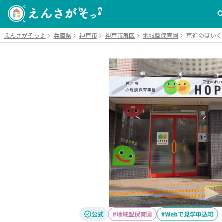
えんさがそっ♪
兵庫県
神戸市
神戸市灘区
地域型保育園
京進のほいく
公式
地域型保育園
Webで見学申込可