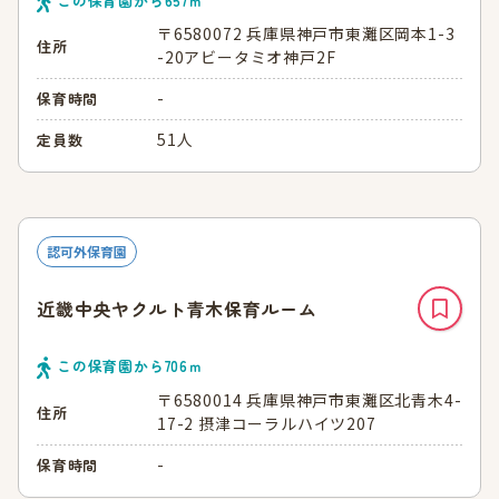
この保育園から
657
ｍ
〒6580072 兵庫県神戸市東灘区岡本1-3
住所
-20アビータミオ神戸2F
-
保育時間
51人
定員数
認可外保育園
近畿中央ヤクルト青木保育ルーム
この保育園から
706
ｍ
〒6580014 兵庫県神戸市東灘区北青木4-
住所
17-2 摂津コーラルハイツ207
-
保育時間