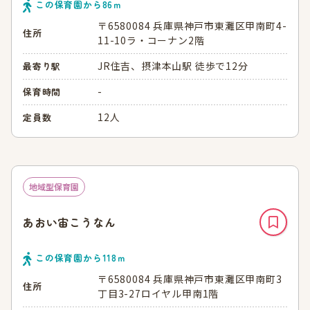
この保育園から
86
ｍ
〒6580084 兵庫県神戸市東灘区甲南町4-
住所
11-10ラ・コーナン2階
JR住吉、摂津本山駅 徒歩で12分
最寄り駅
-
保育時間
12人
定員数
地域型保育園
あおい宙こうなん
この保育園から
118
ｍ
〒6580084 兵庫県神戸市東灘区甲南町3
住所
丁目3-27ロイヤル甲南1階