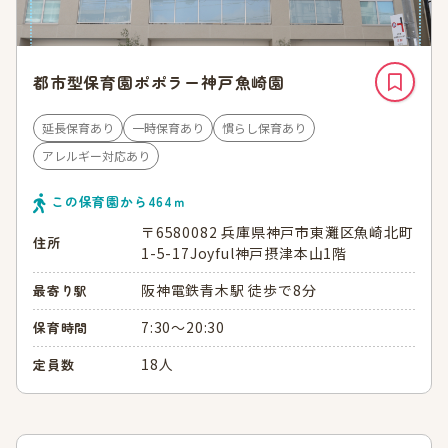
都市型保育園ポポラー神戸魚崎園
延長保育あり
一時保育あり
慣らし保育あり
アレルギー対応あり
この保育園から
464
ｍ
〒6580082 兵庫県神戸市東灘区魚崎北町
住所
1-5-17Joyful神戸摂津本山1階
阪神電鉄青木駅 徒歩で8分
最寄り駅
7:30～20:30
保育時間
18人
定員数