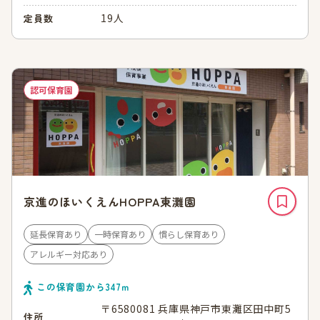
19人
定員数
認可保育園
京進のほいくえんHOPPA東灘園
延長保育あり
一時保育あり
慣らし保育あり
アレルギー対応あり
この保育園から
347
ｍ
〒6580081 兵庫県神戸市東灘区田中町5
住所