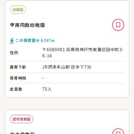
幼稚園
甲南同胞幼稚園
この保育園から
241
ｍ
〒6580081 兵庫県神戸市東灘区田中町3-
住所
9-14
JR摂津本山駅 徒歩で7分
最寄り駅
-
保育時間
75人
定員数
認可保育園