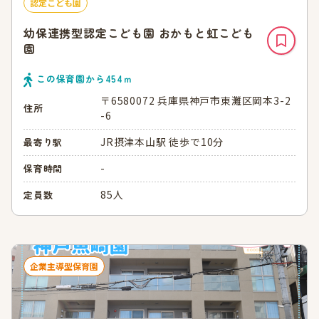
認定こども園
幼保連携型認定こども園 おかもと虹こども
園
この保育園から
454
ｍ
〒6580072 兵庫県神戸市東灘区岡本3-2
住所
-6
JR摂津本山駅 徒歩で10分
最寄り駅
-
保育時間
85人
定員数
企業主導型保育園