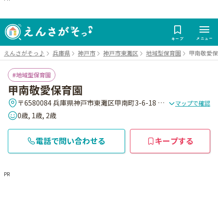
メニュー
キープ
えんさがそっ♪
兵庫県
神戸市
神戸市東灘区
地域型保育園
甲南敬愛保
地域型保育園
甲南敬愛保育園
〒6580084 兵庫県神戸市東灘区甲南町3-6-18 ドゥベル甲南2F
マップで確認
0歳, 1歳, 2歳
電話で問い合わせる
キープする
PR