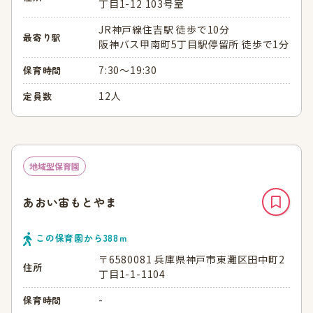
丁目1-12 103号室
JR神戸線住吉駅 徒歩で10分
最寄り駅
阪神バス甲南町5丁目駅停留所 徒歩で1分
7:30～19:30
保育時間
12人
定員数
地域型保育園
あおい宙もとやま
この保育園から
388
ｍ
〒6580081 兵庫県神戸市東灘区田中町2
住所
丁目1-1-1104
-
保育時間