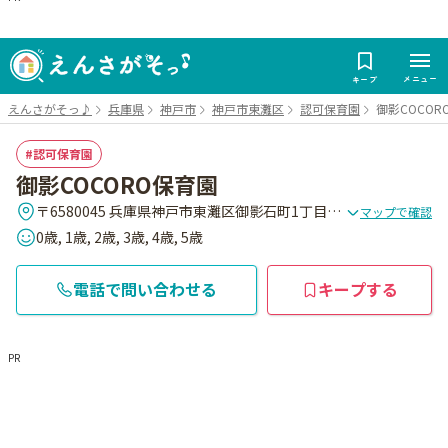
メニュー
キープ
えんさがそっ♪
兵庫県
神戸市
神戸市東灘区
認可保育園
御影COCOR
認可保育園
御影COCORO保育園
〒6580045 兵庫県神戸市東灘区御影石町1丁目2-18 (特別養護老人ホーム ロングステージ御影に併設)
マップで確認
0歳, 1歳, 2歳, 3歳, 4歳, 5歳
電話で問い合わせる
キープする
PR