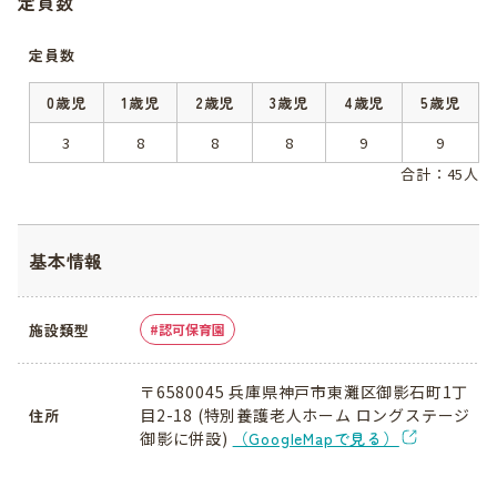
定員数
定員数
0歳児
1歳児
2歳児
3歳児
4歳児
5歳児
3
8
8
8
9
9
合計：45人
基本情報
施設類型
認可保育園
〒6580045 兵庫県神戸市東灘区御影石町1丁
目2-18 (特別養護老人ホーム ロングステージ
住所
御影に併設)
（GoogleMapで見る）