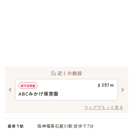
近くの施設
92
ｍ
397
ｍ
認可保育園
地域
ABCみかげ保育園
澤
マップでもっと見る
阪神電車石屋川駅 徒歩で7分
最寄り駅