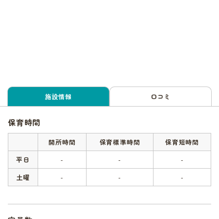
施設情報
口コミ
保育時間
開所時間
保育標準時間
保育短時間
平日
-
-
-
土曜
-
-
-