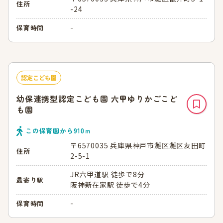
住所
-24
-
保育時間
認定こども園
幼保連携型認定こども園 六甲ゆりかごこど
も園
この保育園から
910
ｍ
〒6570035 兵庫県神戸市灘区灘区友田町
住所
2-5-1
JR六甲道駅 徒歩で8分
最寄り駅
阪神新在家駅 徒歩で4分
-
保育時間