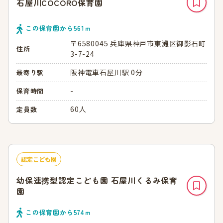
石屋川COCORO保育園
この保育園から
561
ｍ
〒6580045 兵庫県神戸市東灘区御影石町
住所
3-7-24
阪神電車石屋川駅 0分
最寄り駅
-
保育時間
60人
定員数
認定こども園
幼保連携型認定こども園 石屋川くるみ保育
園
この保育園から
574
ｍ