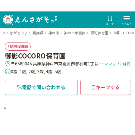
メニュー
キープ
えんさがそっ♪
兵庫県
神戸市
神戸市東灘区
認可保育園
御影COCOR
認可保育園
御影COCORO保育園
〒6580045 兵庫県神戸市東灘区御影石町1丁目2-18 (特別養護老人ホーム ロングステージ御影に併設)
マップで確認
0歳, 1歳, 2歳, 3歳, 4歳, 5歳
電話で問い合わせる
キープする
PR