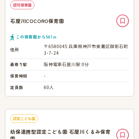
認可保育園
石屋川COCORO保育園
この保育園から
561
ｍ
〒6580045 兵庫県神戸市東灘区御影石町
住所
3-7-24
阪神電車石屋川駅 0分
最寄り駅
-
保育時間
60人
定員数
認定こども園
幼保連携型認定こども園 石屋川くるみ保育
園