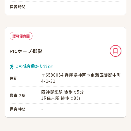
-
保育時間
認可保育園
RICホープ御影
この保育園から
992
ｍ
〒6580054 兵庫県神戸市東灘区御影中町
住所
4-1-31
阪神御影駅 徒歩で5分
最寄り駅
JR住吉駅 徒歩で8分
-
保育時間