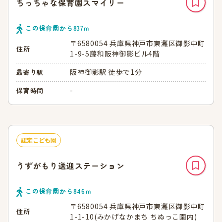
ちっちゃな保育園スマイリー
この保育園から
837
ｍ
〒6580054 兵庫県神戸市東灘区御影中町
住所
1-9-5藤和阪神御影ビル4階
阪神御影駅 徒歩で1分
最寄り駅
-
保育時間
認定こども園
うずがもり送迎ステーション
この保育園から
846
ｍ
〒6580054 兵庫県神戸市東灘区御影中町
住所
1-1-10(みかげなかまち ちぬっこ園内)