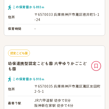
この保育園から
893
ｍ
〒6570033 兵庫県神戸市灘区徳井町5-1
住所
-24
-
保育時間
認定こども園
幼保連携型認定こども園 六甲ゆりかごこど
も園
この保育園から
910
ｍ
〒6570035 兵庫県神戸市灘区灘区友田町
住所
2-5-1
JR六甲道駅 徒歩で8分
最寄り駅
阪神新在家駅 徒歩で4分