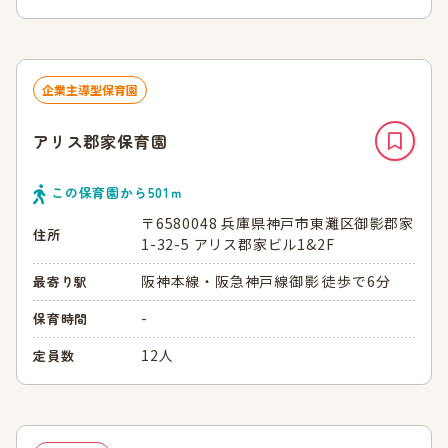
企業主導型保育園
アリス郡家保育園
この保育園から
501
ｍ
〒6580048 兵庫県神戸市東灘区御影郡家
住所
1-32-5 アリス郡家ビル1&2F
阪神本線・阪急神戸線御影 徒歩で6分
最寄り駅
-
保育時間
12人
定員数