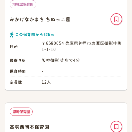
地域型保育園
みかげなかまち ちぬっこ園
この保育園から
625
ｍ
〒6580054 兵庫県神戸市東灘区御影中町
住所
1-1-10
阪神御影 徒歩で4分
最寄り駅
-
保育時間
12人
定員数
認可保育園
高羽西岡本保育園