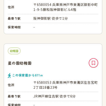
〒6580054 兵庫県神戸市東灘区御影中町
住所
1-9-5藤和阪神御影ビル4階
阪神御影駅 徒歩で1分
最寄り駅
-
保育時間
幼稚園
星の園幼稚園
この保育園から
611
ｍ
〒6580053 兵庫県神戸市東灘区住吉宮町
住所
2丁目18番23号
JR神戸線住吉駅 徒歩で6分
最寄り駅
-
保育時間