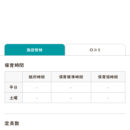
施設情報
口コミ
保育時間
開所時間
保育標準時間
保育短時間
平日
-
-
-
土曜
-
-
-
定員数