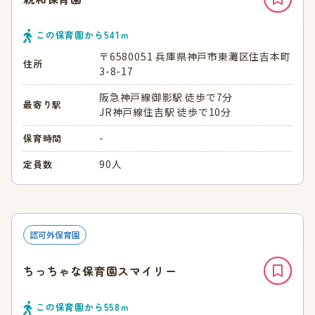
この保育園から
541
ｍ
〒6580051 兵庫県神戸市東灘区住吉本町
住所
3-8-17
阪急神戸線御影駅 徒歩で7分
最寄り駅
JR神戸線住吉駅 徒歩で10分
-
保育時間
90人
定員数
認可外保育園
ちっちゃな保育園スマイリー
この保育園から
558
ｍ