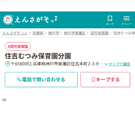
メニュー
キープ
えんさがそっ♪
兵庫県
神戸市
神戸市東灘区
認可保育園
住吉むつみ保
認可保育園
住吉むつみ保育園分園
〒6580051 兵庫県神戸市東灘区住吉本町2-3-9 西地区会館2階
マップで確認
電話で問い合わせる
キープする
PR