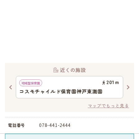
近くの施設
91
ｍ
201
ｍ
地域型保育園
認可
保育
コスモチャイルド保育園神戸東灘園
中
マップでもっと見る
078-441-2444
電話番号