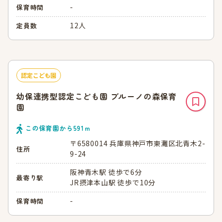
-
保育時間
12人
定員数
認定こども園
幼保連携型認定こども園 ブルーノの森保育
園
この保育園から
591
ｍ
〒6580014 兵庫県神戸市東灘区北青木2-
住所
9-24
阪神青木駅 徒歩で6分
最寄り駅
JR摂津本山駅 徒歩で10分
-
保育時間