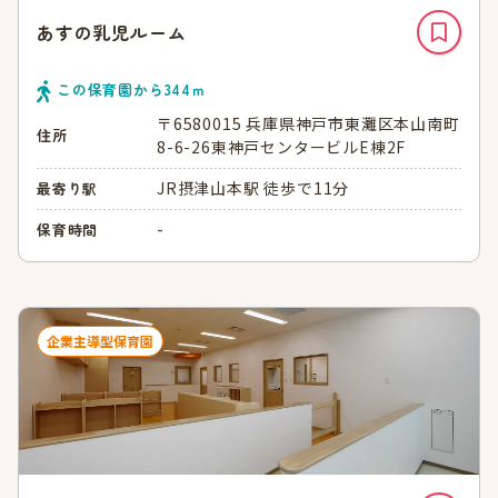
あすの乳児ルーム
この保育園から
344
ｍ
〒6580015 兵庫県神戸市東灘区本山南町
住所
8-6-26東神戸センタービルE棟2F
JR摂津山本駅 徒歩で11分
最寄り駅
-
保育時間
企業主導型保育園