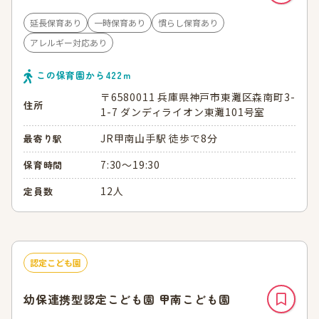
延長保育あり
一時保育あり
慣らし保育あり
アレルギー対応あり
この保育園から
422
ｍ
〒6580011 兵庫県神戸市東灘区森南町3-
住所
1-7 ダンディライオン東灘101号室
JR甲南山手駅 徒歩で8分
最寄り駅
7:30～19:30
保育時間
12人
定員数
認定こども園
幼保連携型認定こども園 甲南こども園