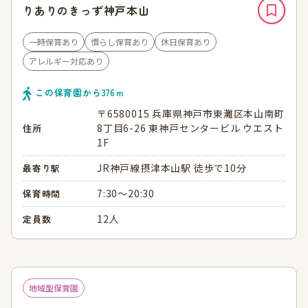
りありのきっず神戸本山
一時保育あり
慣らし保育あり
休日保育あり
アレルギー対応あり
この保育園から
376
ｍ
〒6580015 兵庫県神戸市東灘区本山南町
8丁目6-26 東神戸センタービル ウエスト
住所
1F
JR神戸線摂津本山駅 徒歩で10分
最寄り駅
7:30～20:30
保育時間
12人
定員数
地域型保育園