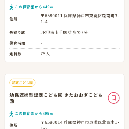
この保育園から
449
ｍ
〒6580011 兵庫県神戸市東灘区森南町3-
住所
1-4
JR甲南山手駅 徒歩で7分
最寄り駅
-
保育時間
75人
定員数
認定こども園
幼保連携型認定こども園 きたおおぎこども
園
この保育園から
495
ｍ
〒6580014 兵庫県神戸市東灘区北青木1-
住所
1-2