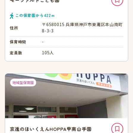
モーツァルトこども園
この保育園から
422
ｍ
〒6580015 兵庫県神戸市東灘区本山南町
住所
8-3-3
-
保育時間
105人
定員数
地域型保育園
京進のほいくえんHOPPA甲南山手園