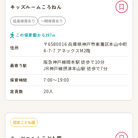
キッズルームころねん
延長保育あり
一時保育あり
この保育園から
397
ｍ
〒6580016 兵庫県神戸市東灘区本山中町
住所
4-7-7 アネックスM2階
阪急神戸線岡本駅 徒歩で10分
最寄り駅
JR神戸線摂津本山駅 徒歩で7分
7:00～19:00
保育時間
20人
定員数
認定こども園