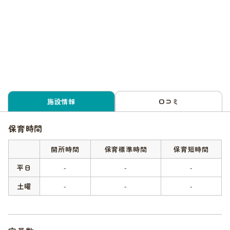
施設情報
口コミ
保育時間
開所時間
保育標準時間
保育短時間
平日
-
-
-
土曜
-
-
-