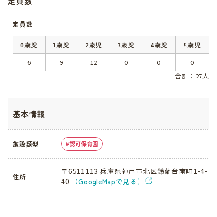
定員数
定員数
0歳児
1歳児
2歳児
3歳児
4歳児
5歳児
6
9
12
0
0
0
合計：27人
基本情報
施設類型
認可保育園
〒6511113 兵庫県神戸市北区鈴蘭台南町1-4-
住所
40
（GoogleMapで見る）