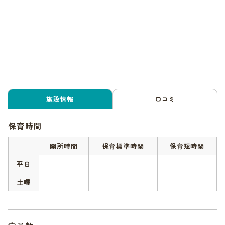
施設情報
口コミ
保育時間
開所時間
保育標準時間
保育短時間
平日
-
-
-
土曜
-
-
-