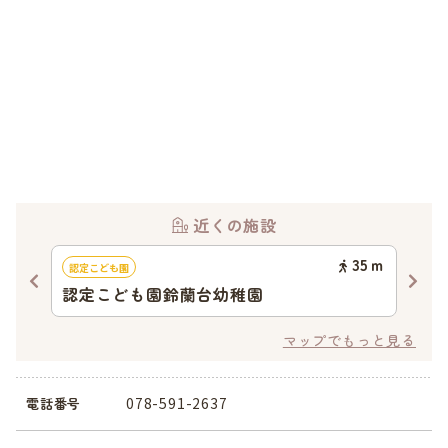
近くの施設
11
ｍ
35
ｍ
認定こども園
地域
認定こども園鈴蘭台幼稚園
小
マップでもっと見る
078-591-2637
電話番号