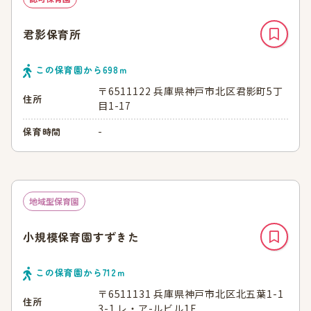
君影保育所
この保育園から
698
ｍ
〒6511122 兵庫県神戸市北区君影町5丁
住所
目1-17
-
保育時間
地域型保育園
小規模保育園すずきた
この保育園から
712
ｍ
〒6511131 兵庫県神戸市北区北五葉1-1
住所
3-1 レ・ア-ルビル1F