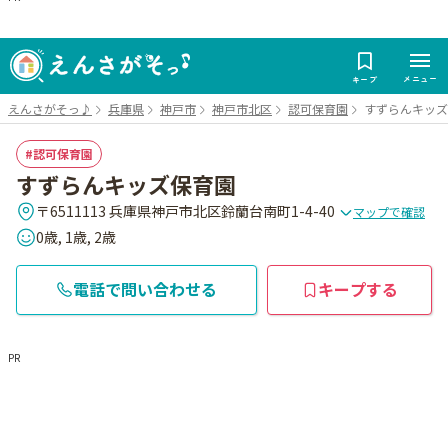
メニュー
キープ
えんさがそっ♪
兵庫県
神戸市
神戸市北区
認可保育園
すずらんキッズ
認可保育園
すずらんキッズ保育園
〒6511113 兵庫県神戸市北区鈴蘭台南町1-4-40
マップで確認
0歳, 1歳, 2歳
電話で問い合わせる
キープする
PR