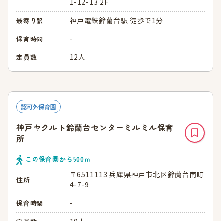
1-12-13 2F
神戸電鉄鈴蘭台駅 徒歩で1分
最寄り駅
-
保育時間
12人
定員数
認可外保育園
神戸ヤクルト鈴蘭台センターミルミル保育
所
この保育園から
500
ｍ
〒6511113 兵庫県神戸市北区鈴蘭台南町
住所
4-7-9
-
保育時間
10人