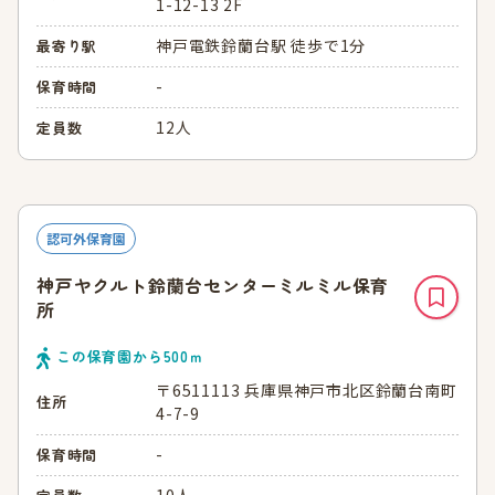
1-12-13 2F
神戸電鉄鈴蘭台駅 徒歩で1分
最寄り駅
-
保育時間
12人
定員数
認可外保育園
神戸ヤクルト鈴蘭台センターミルミル保育
所
この保育園から
500
ｍ
〒6511113 兵庫県神戸市北区鈴蘭台南町
住所
4-7-9
-
保育時間
10人