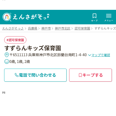
メニュー
キープ
えんさがそっ♪
兵庫県
神戸市
神戸市北区
認可保育園
すずらんキッズ
認可保育園
すずらんキッズ保育園
〒6511113 兵庫県神戸市北区鈴蘭台南町1-4-40
マップで確認
0歳, 1歳, 2歳
電話で問い合わせる
キープする
PR