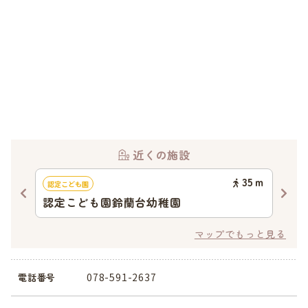
近くの施設
11
ｍ
35
ｍ
認定こども園
地域
認定こども園鈴蘭台幼稚園
小
マップでもっと見る
078-591-2637
電話番号