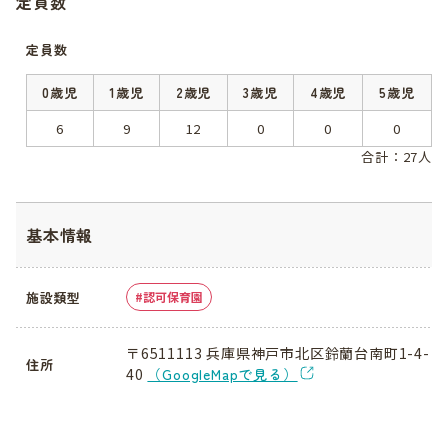
定員数
定員数
0歳児
1歳児
2歳児
3歳児
4歳児
5歳児
6
9
12
0
0
0
合計：27人
基本情報
施設類型
認可保育園
〒6511113 兵庫県神戸市北区鈴蘭台南町1-4-
住所
40
（GoogleMapで見る）