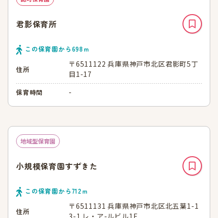
君影保育所
この保育園から
698
ｍ
〒6511122 兵庫県神戸市北区君影町5丁
住所
目1-17
-
保育時間
地域型保育園
小規模保育園すずきた
この保育園から
712
ｍ
〒6511131 兵庫県神戸市北区北五葉1-1
住所
3-1 レ・ア-ルビル1F