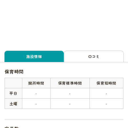
施設情報
口コミ
保育時間
開所時間
保育標準時間
保育短時間
平日
-
-
-
土曜
-
-
-