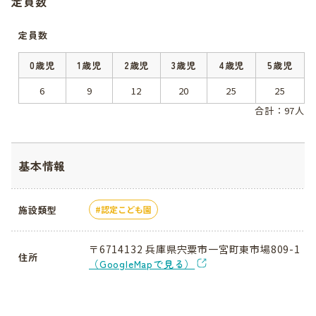
定員数
定員数
0歳児
1歳児
2歳児
3歳児
4歳児
5歳児
6
9
12
20
25
25
合計：97人
基本情報
施設類型
認定こども園
〒6714132 兵庫県宍粟市一宮町東市場809-1
住所
（GoogleMapで見る）