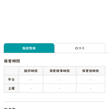
施設情報
口コミ
保育時間
開所時間
保育標準時間
保育短時間
平日
-
-
-
土曜
-
-
-