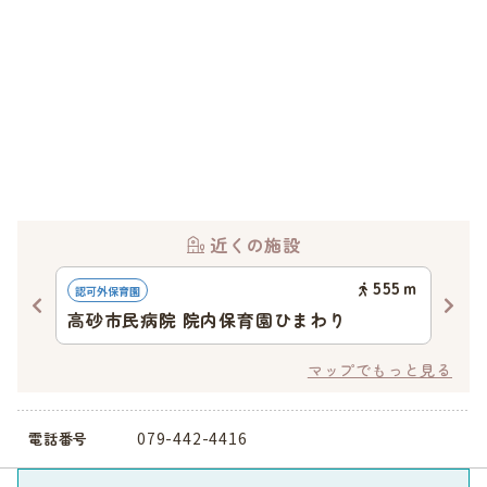
近くの施設
67
ｍ
555
ｍ
認可外保育園
認可
高砂市民病院 院内保育園ひまわり
わ
マップでもっと見る
079-442-4416
電話番号