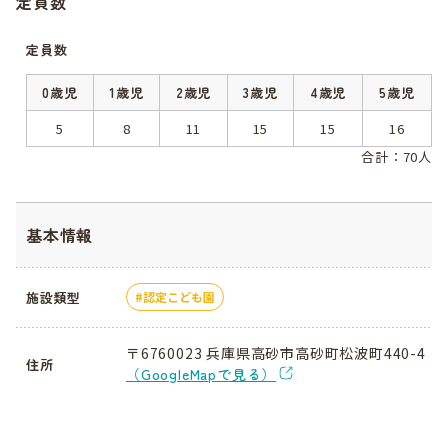
定員数
定員数
0歳児
1歳児
2歳児
3歳児
4歳児
5歳児
5
8
11
15
15
16
合計：70人
基本情報
施設類型
認定こども園
〒6760023 兵庫県高砂市高砂町松波町440-4
住所
（GoogleMapで見る）