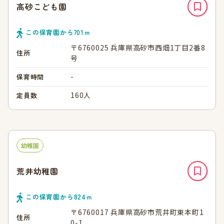
高砂こども園
この保育園から
701
ｍ
〒6760025 兵庫県高砂市西畑1丁目2番8
住所
号
-
保育時間
160人
定員数
幼稚園
荒井幼稚園
この保育園から
824
ｍ
〒6760017 兵庫県高砂市荒井町東本町1
住所
0-1