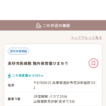
この付近の施設
マップでもっと見る
認可外保育園
高砂市民病院 院内保育園ひまわり
この保育園から
555
ｍ
〒6760015 兵庫県高砂市荒井町紙町33-
住所
1
JR宝殿駅 バスで10分
最寄り駅
山陽電鉄荒井駅 徒歩で3分