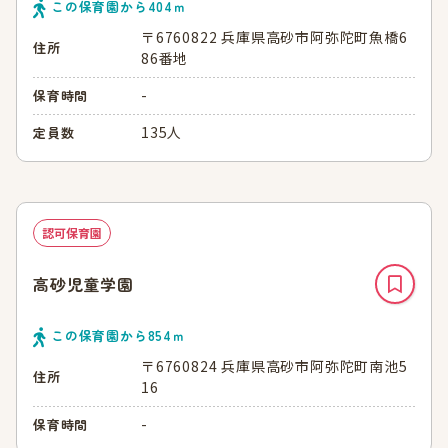
この保育園から
404
ｍ
〒6760822 兵庫県高砂市阿弥陀町魚橋6
住所
86番地
-
保育時間
135人
定員数
認可保育園
高砂児童学園
この保育園から
854
ｍ
〒6760824 兵庫県高砂市阿弥陀町南池5
住所
16
-
保育時間