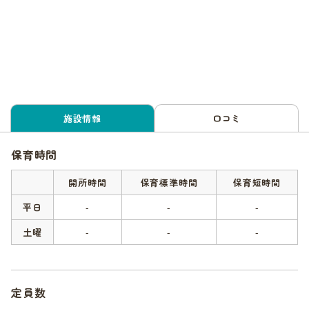
施設情報
口コミ
保育時間
開所時間
保育標準時間
保育短時間
平日
-
-
-
土曜
-
-
-
定員数