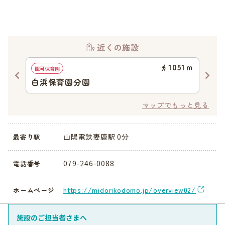
近くの施設
28
ｍ
1051
ｍ
認可保育園
認可
白浜保育園分園
白
マップでもっと見る
山陽電鉄妻鹿駅 0分
最寄り駅
079-246-0088
電話番号
https://midorikodomo.jp/overview02/
ホームページ
施設のご担当者さまへ