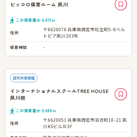
ピッコロ保育ルーム 夙川
この保育園から
673
ｍ
〒6620076 兵庫県西宮市松生町5-8ベル
住所
トピア夙川203号
-
保育時間
認可外保育園
インターナショナルスクールTREE HOUSE
夙川校
この保育園から
689
ｍ
〒6620051 兵庫県西宮市羽衣町10-21 夙
住所
川KSビルⅢ3F