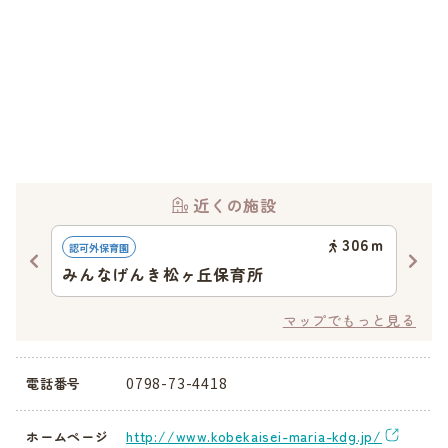
近くの施設
02
ｍ
306
ｍ
認可外保育園
幼稚
みんなげんき松ヶ丘保育所
夙
マップでもっと見る
0798-73-4418
電話番号
http://www.kobekaisei-maria-kdg.jp/
ホームページ