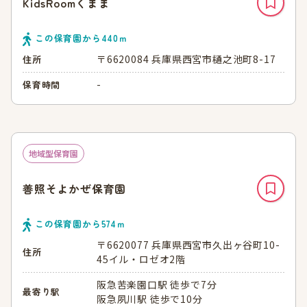
KidsRoomくまま
この保育園から
440
ｍ
〒6620084 兵庫県西宮市樋之池町8-17
住所
-
保育時間
地域型保育園
善照そよかぜ保育園
この保育園から
574
ｍ
〒6620077 兵庫県西宮市久出ヶ谷町10-
住所
45イル・ロゼオ2階
阪急苦楽園口駅 徒歩で7分
最寄り駅
阪急夙川駅 徒歩で10分