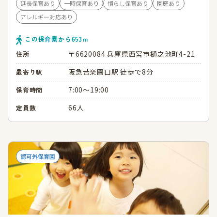
延長保育あり
一時保育あり
慣らし保育あり
園庭あり
アレルギー対応あり
この保育園から
653
ｍ
〒6620084 兵庫県西宮市樋之池町4-21
住所
阪急苦楽園口駅 徒歩で8分
最寄り駅
7:00～19:00
保育時間
66人
定員数
認可外保育園