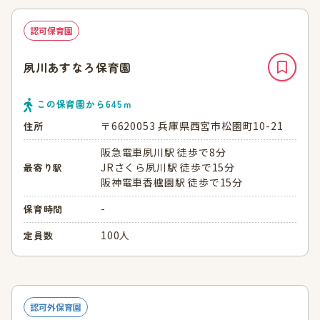
認可保育園
夙川あすなろ保育園
この保育園から
645
ｍ
〒6620053 兵庫県西宮市松園町10-21
住所
阪急電車夙川駅 徒歩で8分
JRさくら夙川駅 徒歩で15分
最寄り駅
阪神電車香櫨園駅 徒歩で15分
-
保育時間
100人
定員数
認可外保育園