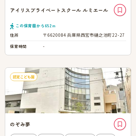
アイリスプライベートスクール ルミエール
この保育園から
652
ｍ
〒6620084 兵庫県西宮市樋之池町22-27
住所
-
保育時間
認定こども園
のぞみ夢