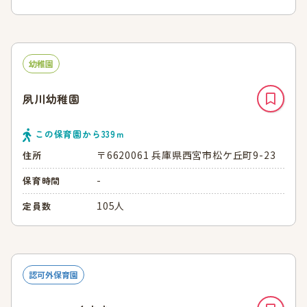
幼稚園
夙川幼稚園
この保育園から
339
ｍ
〒6620061 兵庫県西宮市松ケ丘町9-23
住所
-
保育時間
105人
定員数
認可外保育園