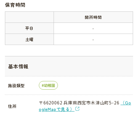
保育時間
開所時間
平日
-
土曜
-
基本情報
施設類型
幼稚園
〒6620062 兵庫県西宮市木津山町5-26
（Go
住所
ogleMapで見る）