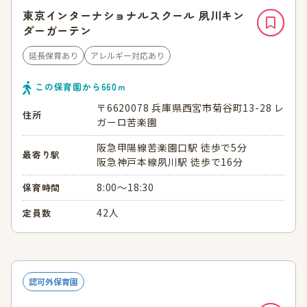
東京インターナショナルスクール 夙川キン
ダーガーテン
延長保育あり
アレルギー対応あり
この保育園から
660
ｍ
〒6620078 兵庫県西宮市菊谷町13-28 レ
住所
ガーロ苦楽園
阪急甲陽線苦楽園口駅 徒歩で5分
最寄り駅
阪急神戸本線夙川駅 徒歩で16分
8:00～18:30
保育時間
42人
定員数
認可外保育園