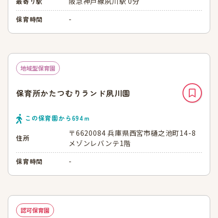
阪急神戸線夙川駅 0分
最寄り駅
-
保育時間
地域型保育園
保育所かたつむりランド夙川園
この保育園から
694
ｍ
〒6620084 兵庫県西宮市樋之池町14-8
住所
メゾンレバンテ1階
-
保育時間
認可保育園