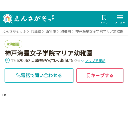
メニュー
キープ
えんさがそっ♪
兵庫県
西宮市
幼稚園
神戸海星女子学院マリア幼稚園
幼稚園
神戸海星女子学院マリア幼稚園
〒6620062 兵庫県西宮市木津山町5-26
マップで確認
電話で問い合わせる
キープする
PR