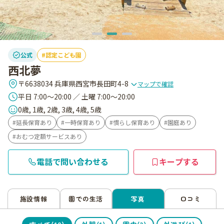
公式
認定こども園
西北夢
〒6638034 兵庫県西宮市長田町4-8
マップで確認
平日 7:00～20:00 ／ 土曜 7:00～20:00
0歳, 1歳, 2歳, 3歳, 4歳, 5歳
延長保育あり
一時保育あり
慣らし保育あり
園庭あり
おむつ定額サービスあり
電話で問い合わせる
キープする
施設情報
園での生活
写真
口コミ