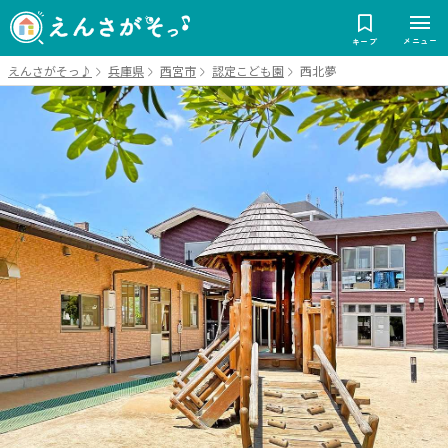
メニュー
キープ
えんさがそっ♪
兵庫県
西宮市
認定こども園
西北夢