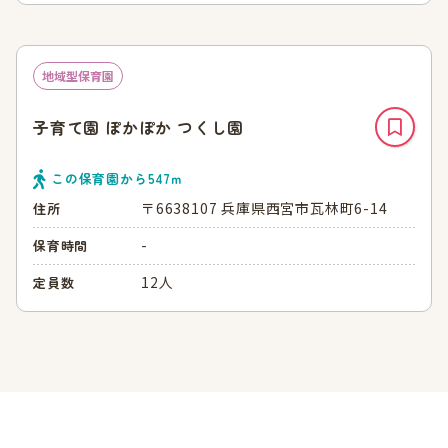
地域型保育園
子育て園 ぽかぽか つくし園
この保育園から
547
ｍ
〒6638107 兵庫県西宮市瓦林町6-14
住所
-
保育時間
12人
定員数