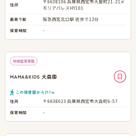
〒6638106 兵庫県西宮市大屋町21-21メ
住所
モリアパレスHY101
阪急西宮北口駅 徒歩で12分
最寄り駅
-
保育時間
地域型保育園
MAMA&KIDS 大森園
この保育園から
311
ｍ
〒6638023 兵庫県西宮市大森町6-57
住所
-
保育時間