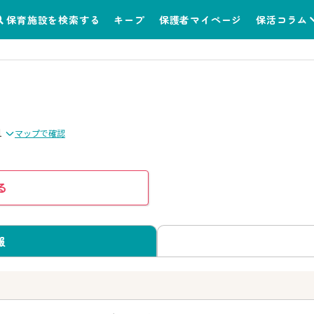
保育施設を検索する
キープ
保護者マイページ
保活コラム
1
マップで確認
る
報
う