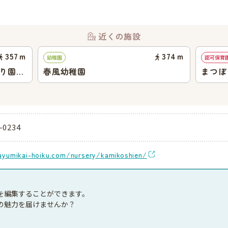
近くの施設
357
ｍ
374
ｍ
幼稚園
認可保育
どり園保
春風幼稚園
まつぼ
-0234
ayumikai-hoiku.com/nursery/kamikoshien/
を編集することができます。
の魅力を届けませんか？