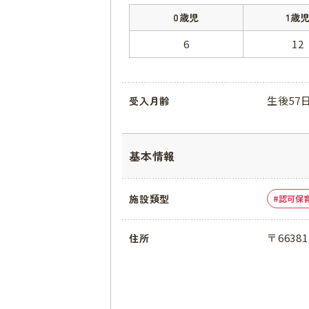
0歳児
1歳
6
12
生後57
受入月齢
基本情報
施設類型
認可保
〒663
住所