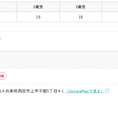
児
2歳児
3歳児
18
18
日
育園
8114 兵庫県西宮市上甲子園5丁目4-1
（GoogleMapで見る）