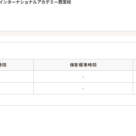
インターナショナルアカデミー西宮校
時間
保育標準時間
-
-