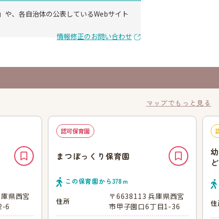
」や、各自治体の公表しているWebサイト
情報修正のお問い合わせ
マップでもっと見る
認可保育園
幼
まつぼっくり保育園
ど
この保育園から
378
ｍ
 兵庫県西宮
〒6638113 兵庫県西宮
住所
住
-6
市甲子園口6丁目1-36