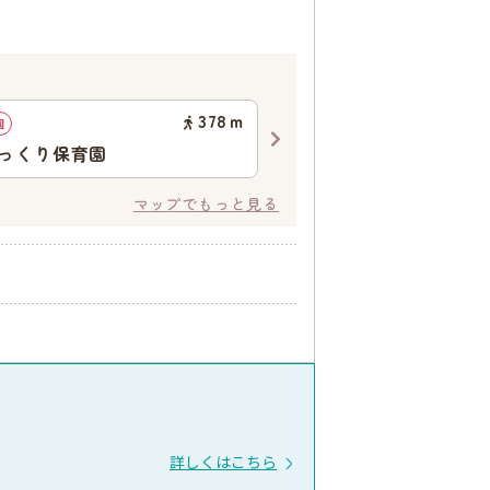
378
ｍ
園
認定こども園
っくり保育園
幼保連携型認定こども園
育所 あやは
マップでもっと見る
詳しくはこちら