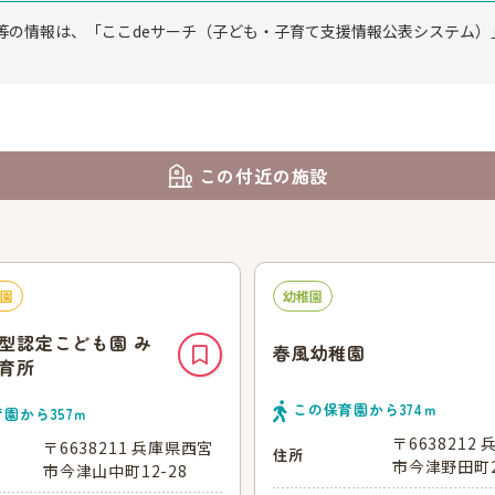
等の情報は、「ここdeサーチ（子ども・子育て支援情報公表システム）
この付近の施設
園
幼稚園
型認定こども園 み
春風幼稚園
育所
この保育園から
374
ｍ
育園から
357
ｍ
〒6638212
〒6638211 兵庫県西宮
住所
市今津野田町2
市今津山中町12-28