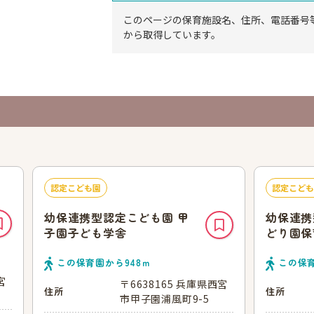
このページの保育施設名、住所、電話番号
から取得しています。
認定こども園
認定こども
幼保連携型認定こども園 甲
幼保連携
子園子ども学舎
どり園保
この保育園から
948
ｍ
この保
宮
〒6638165 兵庫県西宮
住所
住所
市甲子園浦風町9-5