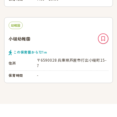
幼稚園
小槌幼稚園
この保育園から
721
ｍ
〒6590028 兵庫県芦屋市打出小槌町15-
住所
7
-
保育時間