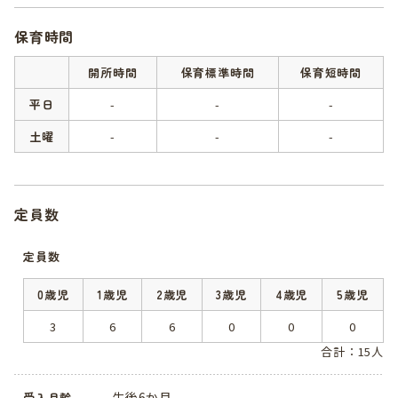
保育時間
開所時間
保育標準時間
保育短時間
平日
-
-
-
土曜
-
-
-
定員数
定員数
0歳児
1歳児
2歳児
3歳児
4歳児
5歳児
3
6
6
0
0
0
合計：15人
生後6か月
受入月齢