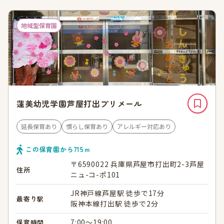
地域型保育園
蓮美幼児学園芦屋打出プリメール
延長保育あり
慣らし保育あり
アレルギー対応あり
この保育園から
715
ｍ
〒6590022 兵庫県芦屋市打出町2-3芦屋
住所
ニュ-コ-ポ101
JR神戸線芦屋駅 徒歩で17分
最寄り駅
阪神本線打出駅 徒歩で2分
7:00～19:00
保育時間