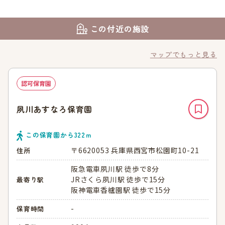
この付近の施設
マップでもっと見る
認可保育園
夙川あすなろ保育園
この保育園から
322
ｍ
〒6620053 兵庫県西宮市松園町10-21
住所
阪急電車夙川駅 徒歩で8分
JRさくら夙川駅 徒歩で15分
最寄り駅
阪神電車香櫨園駅 徒歩で15分
-
保育時間