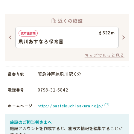
近くの施設
21
ｍ
322
ｍ
認可保育園
認定
夙川あすなろ保育園
幼
認
マップでもっと見る
阪急神戸線夙川駅 0分
最寄り駅
0798-31-6842
電話番号
http://pastelouchi.sakura.ne.jp/
ホームページ
施設のご担当者さまへ
施設アカウントを作成すると、施設の情報を編集することが