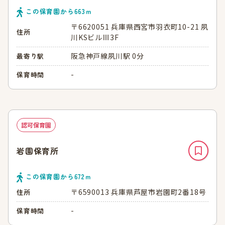
この保育園から
663
ｍ
〒6620051 兵庫県西宮市羽衣町10-21 夙
住所
川KSビルⅢ3F
阪急神戸線夙川駅 0分
最寄り駅
-
保育時間
認可保育園
岩園保育所
この保育園から
672
ｍ
〒6590013 兵庫県芦屋市岩園町2番18号
住所
-
保育時間