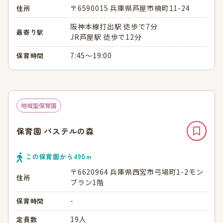
〒6590015 兵庫県芦屋市楠町11-24
住所
阪神本線打出駅 徒歩で7分
最寄り駅
JR芦屋駅 徒歩で12分
7:45～19:00
保育時間
地域型保育園
保育園 パステルの森
この保育園から
490
ｍ
〒6620964 兵庫県西宮市弓場町1-2モン
住所
ブラン1階
-
保育時間
19人
定員数