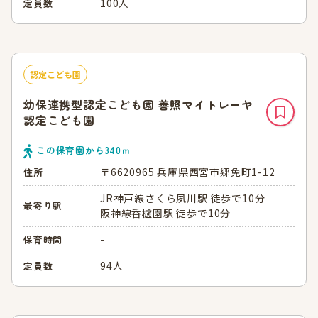
100人
定員数
認定こども園
幼保連携型認定こども園 善照マイトレーヤ
認定こども園
この保育園から
340
ｍ
〒6620965 兵庫県西宮市郷免町1-12
住所
JR神戸線さくら夙川駅 徒歩で10分
最寄り駅
阪神線香櫨園駅 徒歩で10分
-
保育時間
94人
定員数