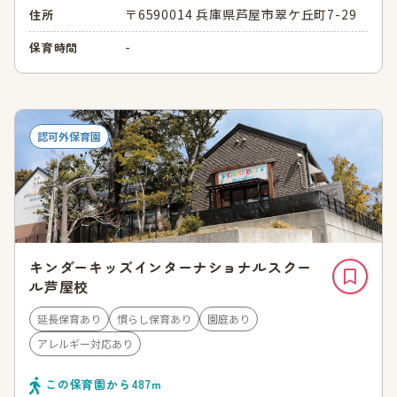
〒6590014 兵庫県芦屋市翠ケ丘町7-29
住所
-
保育時間
認可外保育園
キンダーキッズインターナショナルスクー
ル芦屋校
延長保育あり
慣らし保育あり
園庭あり
アレルギー対応あり
この保育園から
487
ｍ