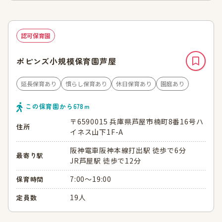
認可保育園
ポピンズ小規模保育園芦屋
延長保育あり
慣らし保育あり
休日保育あり
園庭あり
この保育園から
678
ｍ
〒6590015 兵庫県芦屋市楠町8番16号ハ
住所
イネス山下1F-A
阪神電車阪神本線打出駅 徒歩で6分
最寄り駅
JR芦屋駅 徒歩で12分
7:00～19:00
保育時間
19人
定員数