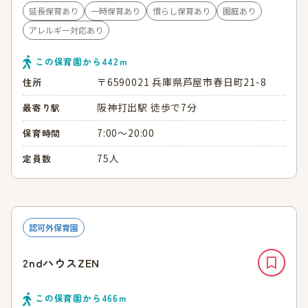
延長保育あり
一時保育あり
慣らし保育あり
園庭あり
アレルギー対応あり
この保育園から
442
ｍ
〒6590021 兵庫県芦屋市春日町21-8
住所
阪神打出駅 徒歩で7分
最寄り駅
7:00～20:00
保育時間
75人
定員数
認可外保育園
2ndハウスZEN
この保育園から
466
ｍ