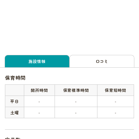
施設情報
口コミ
保育時間
開所時間
保育標準時間
保育短時間
平日
-
-
-
土曜
-
-
-