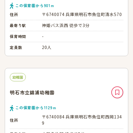
この保育園から
901
ｍ
〒6740074 兵庫県明石市魚住町清水570
住所
神姫バス浜西 徒歩で3分
最寄り駅
-
保育時間
20人
定員数
幼稚園
明石市立錦浦幼稚園
この保育園から
1129
ｍ
〒6740084 兵庫県明石市魚住町西岡134
住所
9