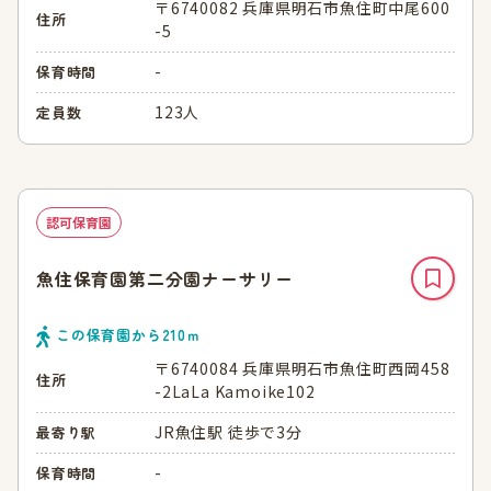
〒6740082 兵庫県明石市魚住町中尾600
住所
-5
-
保育時間
123人
定員数
認可保育園
魚住保育園第二分園ナーサリー
この保育園から
210
ｍ
〒6740084 兵庫県明石市魚住町西岡458
住所
-2LaLa Kamoike102
JR魚住駅 徒歩で3分
最寄り駅
-
保育時間