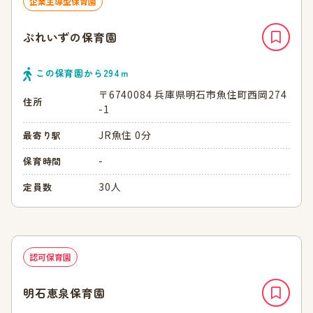
企業主導型保育園
ぷれいずの保育園
この保育園から
294
ｍ
〒6740084 兵庫県明石市魚住町西岡274
住所
-1
JR魚住 0分
最寄り駅
-
保育時間
30人
定員数
認可保育園
明石恵泉保育園