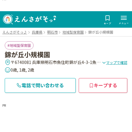
メニュー
キープ
えんさがそっ♪
兵庫県
明石市
地域型保育園
錦が丘小規模園
地域型保育園
錦が丘小規模園
〒6740081 兵庫県明石市魚住町錦が丘4-3-1魚住モ-ル2階
マップで確認
0歳, 1歳, 2歳
電話で問い合わせる
キープする
PR