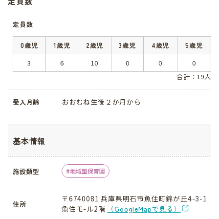
定員数
定員数
0歳児
1歳児
2歳児
3歳児
4歳児
5歳児
3
6
10
0
0
0
合計：19人
おおむね生後２か月から
受入月齢
基本情報
施設類型
地域型保育園
〒6740081 兵庫県明石市魚住町錦が丘4-3-1
住所
魚住モ-ル2階
（GoogleMapで見る）