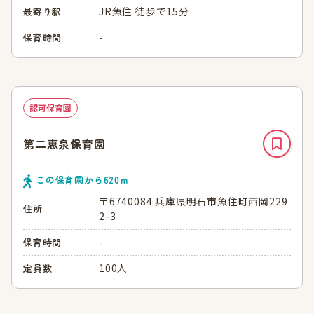
JR魚住 徒歩で15分
最寄り駅
-
保育時間
認可保育園
第二恵泉保育園
この保育園から
620
ｍ
〒6740084 兵庫県明石市魚住町西岡229
住所
2-3
-
保育時間
100人
定員数