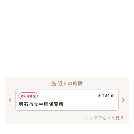
近くの施設
29
ｍ
184
ｍ
認可保育園
認可
明石市立中尾保育所
魚
マップでもっと見る