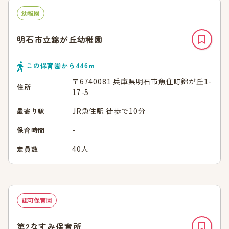
幼稚園
明石市立錦が丘幼稚園
この保育園から
446
ｍ
〒6740081 兵庫県明石市魚住町錦が丘1-
住所
17-5
JR魚住駅 徒歩で10分
最寄り駅
-
保育時間
40人
定員数
認可保育園
第2なすみ保育所