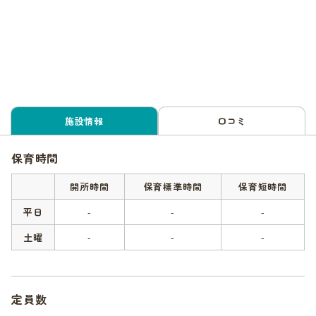
施設情報
口コミ
保育時間
開所時間
保育標準時間
保育短時間
平日
-
-
-
土曜
-
-
-
定員数