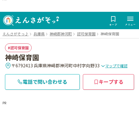
メニュー
キープ
えんさがそっ♪
兵庫県
神崎郡神河町
認可保育園
神崎保育園
認可保育園
神崎保育園
〒6792413 兵庫県神崎郡神河町中村字向野33
マップで確認
電話で問い合わせる
キープする
PR