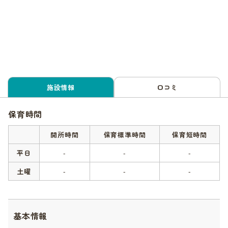
施設情報
口コミ
保育時間
開所時間
保育標準時間
保育短時間
平日
-
-
-
土曜
-
-
-
基本情報