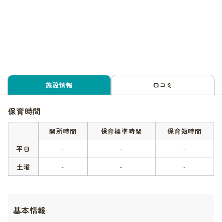
施設情報
口コミ
保育時間
開所時間
保育標準時間
保育短時間
平日
-
-
-
土曜
-
-
-
基本情報